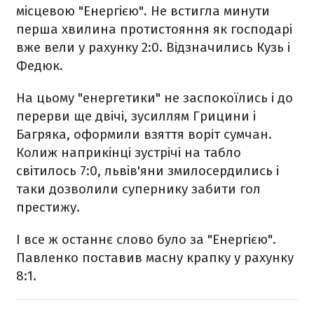
місцевою "Енергією". Не встигла минути
перша хвилина протистояння як господарі
вже вели у рахунку 2:0. Відзначились Кузь і
Федюк.
На цьому "енергетики" не заспокоїлись і до
перерви ще двічі, зусиллям Грицини і
Багряка, оформили взяття воріт сумчан.
Колиж наприкінці зустрічі на табло
світилось 7:0, львів'яни змилосердились і
таки дозволили супернику забити гол
престижу.
І все ж останнє слово було за "Енергією".
Павленко поставив масну крапку у рахунку
8:1.