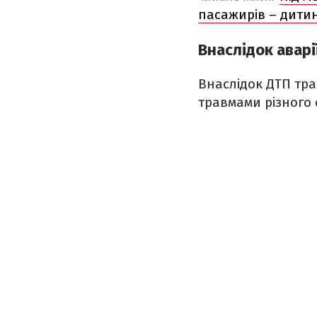
пасажирів – дити
Внаслідок авар
Внаслідок ДТП тра
травмами різного 