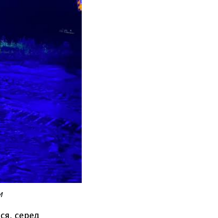
и
ся, серед