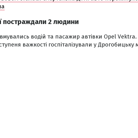
на
ії постраждали 2 людини
вмувались водій та пасажир автівки Opel Vektra.
ступеня важкості госпіталізували у Дрогобицьку м