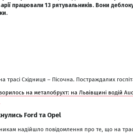
аварії працювали 13 рятувальників. Вони деблок
ки.
на трасі Східниця – Пісочна. Постраждалих госпіт
ворилось на металобрухт: на Львівщині водій Audi
о
хнулись Ford та Opel
ьникам надійшло повідомлення про те, що на трас