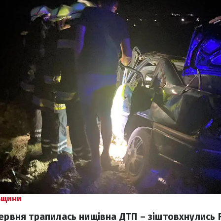
вщини
червня трапилась нищівна ДТП – зіштовхнулись 