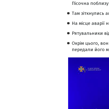
Пісочна поблизу
Там зіткнулись а
На місце аварії 
Рятувальники ві
Окрім цього, во
передали його м