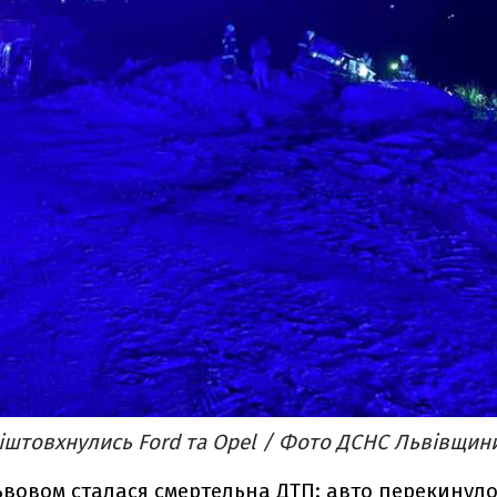
зіштовхнулись Ford та Opel / Фото ДСНС Львівщин
ьвовом сталася смертельна ДТП: авто перекинуло