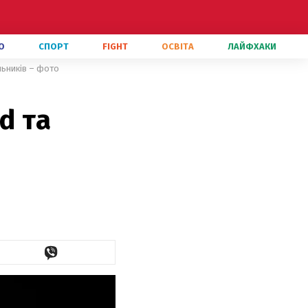
О
СПОРТ
FIGHT
ОСВІТА
ЛАЙФХАКИ
льників – фото
d та