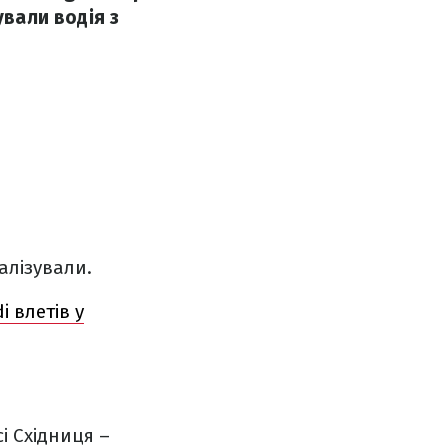
ували водія з
алізували.
 влетів у
і Східниця –