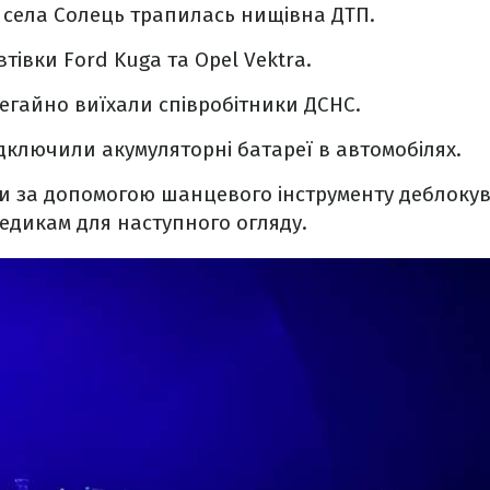
 села Солець трапилась нищівна ДТП.
втівки Ford Kuga та Opel Vektra.
негайно виїхали співробітники ДСНС.
дключили акумуляторні батареї в автомобілях.
ни за допомогою шанцевого інструменту деблокув
едикам для наступного огляду.