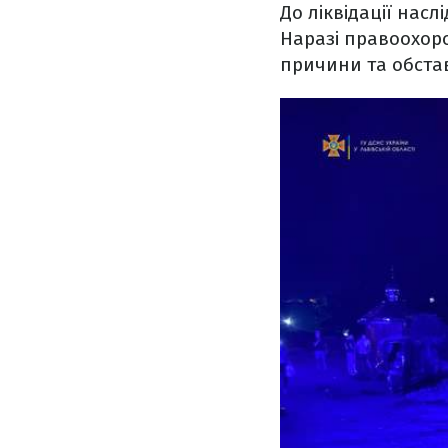
До ліквідації насл
Наразі правоохор
причини та обста