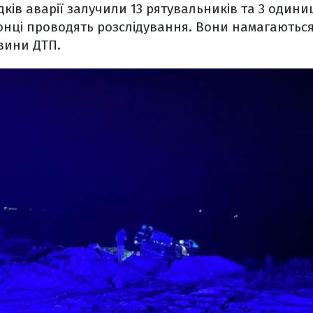
ідків аварії залучили 13 рятувальників та 3 одини
онці проводять розслідування. Вони намагаютьс
вини ДТП.