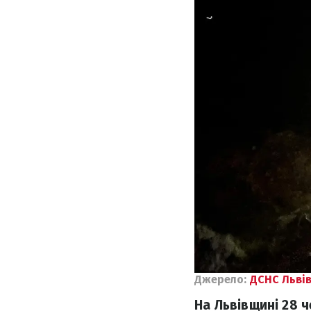
Джерело:
ДСНС Льві
На Львівщині 28 