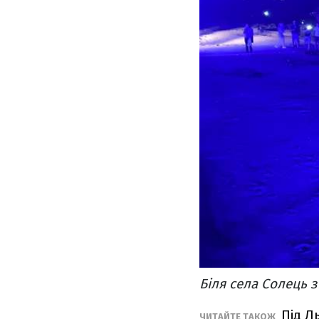
Біля села Солець 
Під Л
ЧИТАЙТЕ ТАКОЖ