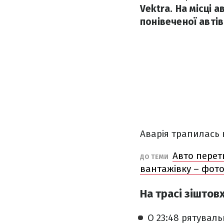
Vektra. На місці 
понівеченої автів
Аварія трапилась 
Авто перет
ДО ТЕМИ
вантажівку – фот
На трасі зіштов
О 23:48 рятувал