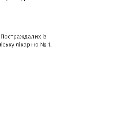
 Постраждалих із
іську лікарню № 1.