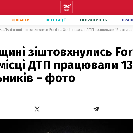
ФІНАНСИ
ІНВЕСТИЦІЇ
НЕРУХОМІСТЬ
ПРАВ
На Львівщині зіштовхнулись Ford та Opel: на місці ДТП працювали 13 рятува
щині зіштовхнулись For
 місці ДТП працювали 13
ьників – фото