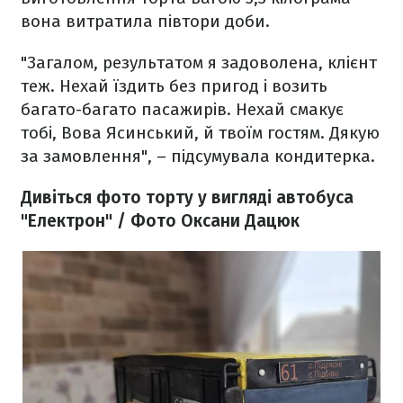
вона витратила півтори доби.
"Загалом, результатом я задоволена, клієнт
теж. Нехай їздить без пригод і возить
багато-багато пасажирів. Нехай смакує
тобі, Вова Ясинський, й твоїм гостям. Дякую
за замовлення", – підсумувала кондитерка.
Дивіться фото торту у вигляді автобуса
"Електрон" / Фото Оксани Дацюк