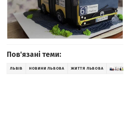
Пов'язані теми:
ЛЬВІВ
НОВИНИ ЛЬВОВА
ЖИТТЯ ЛЬВОВА
НО