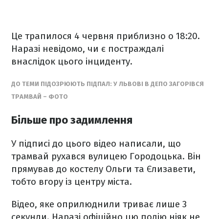
Це трапилося 4 червня приблизно о 18:20.
Наразі невідомо, чи є постраждалі
внаслідок цього інциденту.
ДО ТЕМИ ПІДОЗРЮЮТЬ ПІДПАЛ: У ЛЬВОВІ В ДЕПО ЗАГОРІВСЯ
ТРАМВАЙ – ФОТО
Більше про задимлення
У підписі до цього відео написали, що
трамвай рухався вулицею Городоцька. Він
прямував до костелу Ольги та Єлизавети,
тобто вгору із центру міста.
Відео, яке оприлюднили триває лише 3
секунди. Наразі офіційно цю подію ніяк не