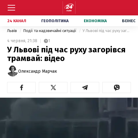
24 КАНАЛ
ГЕОПОЛІТИКА
ЕКОНОМІКА
БІЗНЕС
Львів
Події та надзвичайні ситуації
У Львові під час руху загорівся трамвай: відео
4 червня,
21:38
1
У Львові під час руху загорівся
трамвай: відео
Олександр Марчак