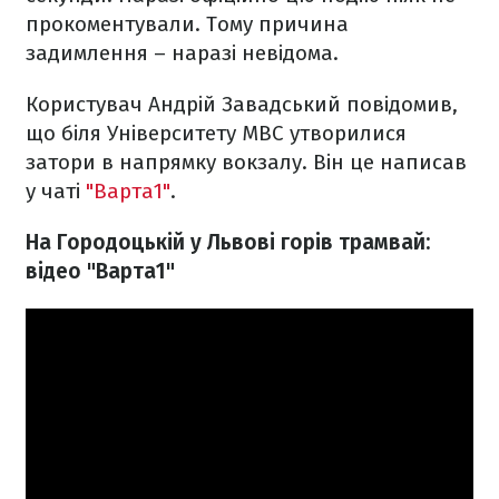
прокоментували. Тому причина
задимлення – наразі невідома.
Користувач Андрій Завадський повідомив,
що біля Університету МВС утворилися
затори в напрямку вокзалу. Він це написав
у чаті
"Варта1"
.
На Городоцькій у Львові горів трамвай:
відео "Варта1"