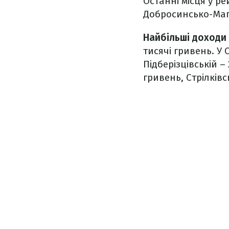
Останні місця у ре
Добросинсько-Маг
Найбільші доходи
тисячі гривень. У 
Підберізцівській –
гривень, Стрілківс