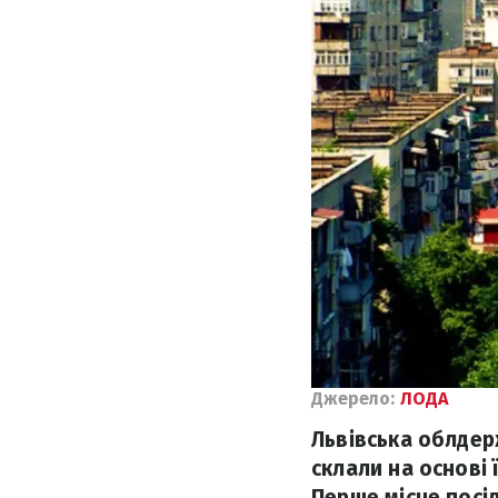
Джерело:
ЛОДА
Львівська облдер
склали на основі 
Перше місце посіл