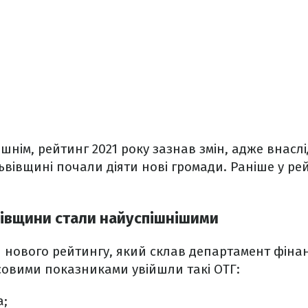
шнім, рейтинг 2021 року зазнав змін, адже внасл
ьвівщині почали діяти нові громади. Раніше у ре
вівщини стали найуспішнішими
 нового рейтингу, який склав департамент фінан
овими показниками увійшли такі ОТГ:
а;