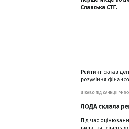
Славська СТГ.
Рейтинг склав де
розуміння фінансо
ЦІКАВО ПІД САНКЦІЇ РНБ
ЛОДА склала ре
Під час оцінюванн
видатки, рівень 