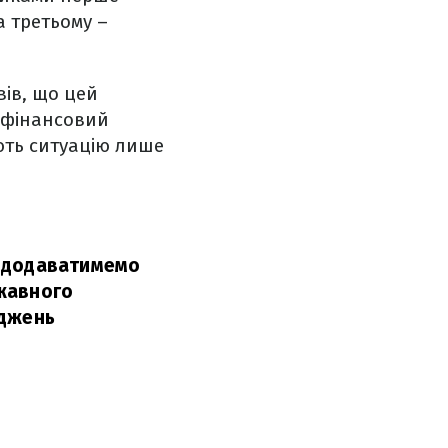
а третьому –
вів, що цей
 фінансовий
ують ситуацію лише
у додаватимемо
ржавного
оджень