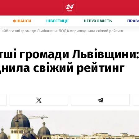
ФІНАНСИ
ІНВЕСТИЦІЇ
НЕРУХОМІСТЬ
ПРАВ
Найбагатші громади Львівщини: ЛОДА оприлюднила свіжий рейтинг
тші громади Львівщини
нила свіжий рейтинг