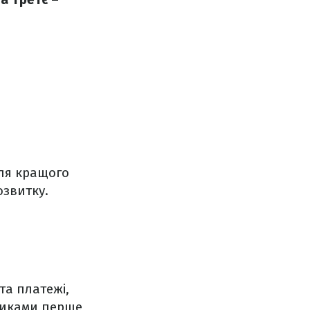
ля кращого
озвитку.
та платежі,
никами перше