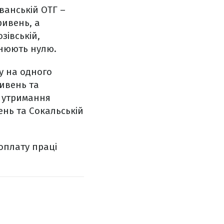
ванській ОТГ –
ривень, а
зівській,
внюють нулю.
у на одного
ривень та
а утримання
ень та Сокальській
 оплату праці