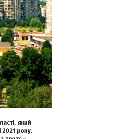
асті, який
 2021 року.
а третє –