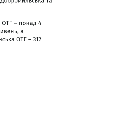
, Добромильська та
 ОТГ – понад 4
ривень, а
ська ОТГ – 312