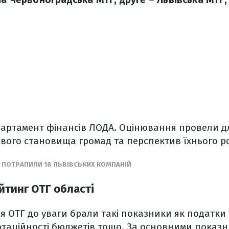
партамент фінансів ЛОДА. Оцінювання провели д
вого становища громад та перспектив їхнього р
О ПОТРАПИЛИ 18 ЛЬВІВСЬКИХ КОМПАНІЙ
йтинг ОТГ області
я ОТГ до уваги брали такі показники як податки 
дотаційності бюджетів тощо. За основними показ