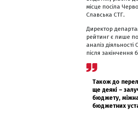
місце посіла Черв
Славська СТГ.
Директор департам
рейтинг є лише п
аналіз діяльності
після закінчення 
Також до перел
ще деякі – залу
бюджету, міжна
бюджетних уст