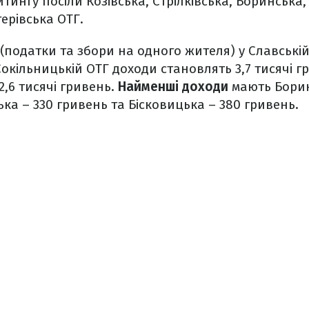
йтингу посіли Козівська, Стрілківська, Боринська
ерівська ОТГ.
(податки та збори на одного жителя) у Славській
Сокільницькій ОТГ доходи становлять 3,7 тисячі г
 2,6 тисячі гривень.
Найменші доходи
мають Борин
ька – 330 гривень та Бісковицька – 380 гривень.