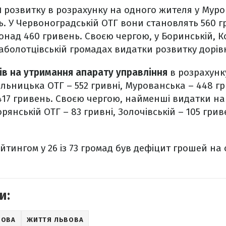
и
розвитку в розрахунку на одного жителя у Муро
. У Червоноградській ОТГ вони становлять 560 г
онад 460 гривень. Своєю чергою, у Боринській, Ко
аболотцівській громадах видатки розвитку дорі
ів на утримання апарату управління
в розрахунк
льницька ОТГ – 552 гривні, Мурованська – 448 г
 417 гривень. Своєю чергою, найменші видатки н
янській ОТГ – 83 гривні, Золочівській – 105 грив
ейтингом у 26 із 73 громад був дефіцит грошей на
и:
ВОВА
ЖИТТЯ ЛЬВОВА