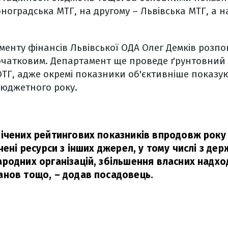
оноградська МТГ, на другому – Львівська МТГ, а н
енту фінансів Львівської ОДА Олег Демків розпо
очатковим. Департамент ще проведе ґрунтовний
 ОТГ, адже окремі показники об'єктивніше показ
бюджетного року.
ічених рейтингових показників впродовж рок
чені ресурси з інших джерел, у тому числі з де
родних організацій, збільшення власних надх
анов тощо,
– додав посадовець.