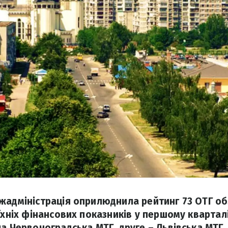
жадміністрація оприлюднила рейтинг 73 ОТГ обл
їхніх фінансових показників у першому кварталі
а Червоноградська МТГ, друге – Львівська МТГ, 