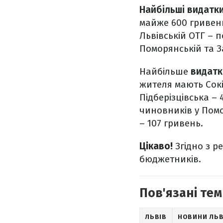
Найбільші видатк
майже 600 гривень
Львівській ОТГ – п
Поморянській та З
Найбільше
видатк
жителя мають Сокі
Підберізцівська –
чиновників у Помор
– 107 гривень.
Цікаво!
Згідно з р
бюджетників.
Пов'язані тем
ЛЬВІВ
НОВИНИ ЛЬ