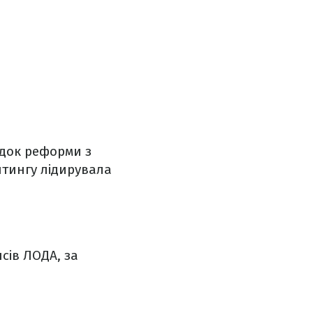
ідок реформи з
йтингу лідирувала
сів ЛОДА, за