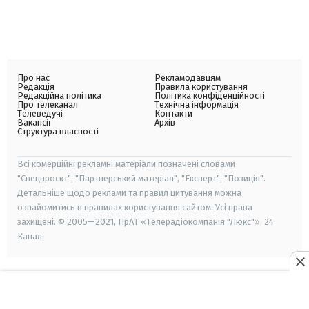
Про нас
Рекламодавцям
Редакція
Правила користування
Редакційна політика
Політика конфіденційності
Про телеканал
Технічна інформація
Телеведучі
Контакти
Вакансії
Архів
Структура власності
Всі комерційні рекламні матеріали позначені словами
"Спецпроєкт", "Партнерський матеріал", "Експерт", "Позиція".
Детальніше щодо реклами та правил цитування можна
ознайомитись в правилах користування сайтом. Усі права
захищені. © 2005—2021, ПрАТ «Телерадіокомпанія "Люкс"», 24
Канал.