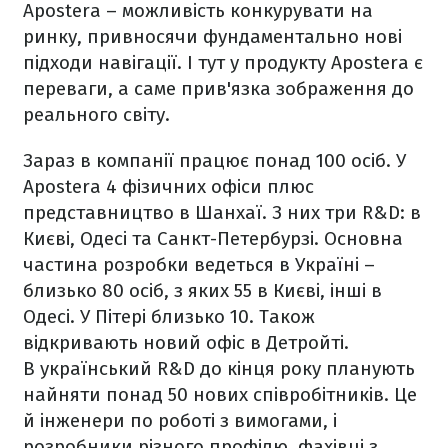
Apostera – можливість конкурувати на
ринку, привносячи фундаментально нові
підходи навігації. І тут у продукту Apostera є
переваги, а саме прив'язка зображення до
реального світу.
Зараз в компанії працює понад 100 осіб. У
Apostera 4 фізичних офіси плюс
представництво в Шанхаї. З них три R&D: в
Києві, Одесі та Санкт-Петербурзі. Основна
частина розробки ведеться в Україні –
близько 80 осіб, з яких 55 в Києві, інші в
Одесі. У Пітері близько 10. Також
відкривають новий офіс в Детройті.
В український R&D до кінця року планують
найняти понад 50 нових співробітників. Це
й інженери по роботі з вимогами, і
розробники різного профілю, фахівці з