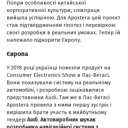
Попри особливості китайської
корпоративної культури, співпраця
вийшла успішною. Для Apostera цей проєкт
став підтвердженням гіпотез і перевіркою
своєї розробки в реальних умовах. Тепер їй
належало підкорити Європу.
Європа
У 2018 році українці повезли продукт на
Consumer Electronics Show в Лас-Вегасі.
Вони показували систему на реальному
автомобілі, і розробкою зацікавилися
представники Audi. Там же в Лас-Вегасі
Apostera провела з ними першу зустріч і
вирішила брати участь в майбутньому
тендері
Audi. Автовиробник шукав
розробника навігаційної системи з