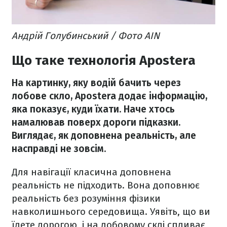
Андрій Голубинський / Фото AIN
Що таке технологія Apostera
На картинку, яку водій бачить через
лобове скло, Apostera додає інформацію,
яка показує, куди їхати. Наче хтось
намалював поверх дороги підказки.
Виглядає, як доповнена реальність, але
насправді не зовсім.
Для навігації класична доповнена
реальність не підходить. Вона доповнює
реальність без розуміння фізики
навколишнього середовища. Уявіть, що ви
їдете дорогою, і на лобовому склі спливає