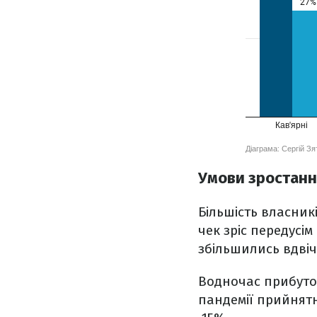
Умови зростанн
Більшість власник
чек зріс передусім
збільшились вдвічі
Водночас прибуток
пандемії прийнятн