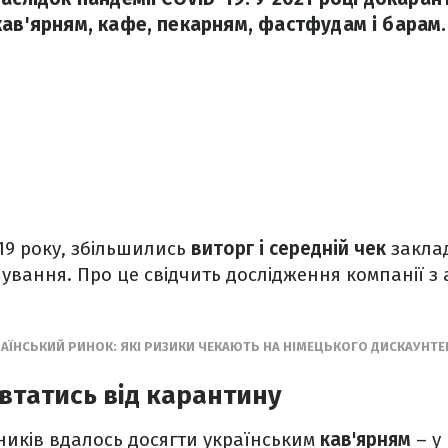
кав'ярням, кафе, пекарням, фастфудам і барам.
19 року, збільшились
виторг і середній чек
закла
ування. Про це свідчить дослідження компанії з 
КРАЇНСЬКИЙ РИНОК: ЯКІ РИЗИКИ ЧЕКАЮТЬ НА НІМЕЦЬКОГО ДИСКАУНТЕ
овтатись від карантину
иків вдалось досягти українським
кав'ярням
– у 