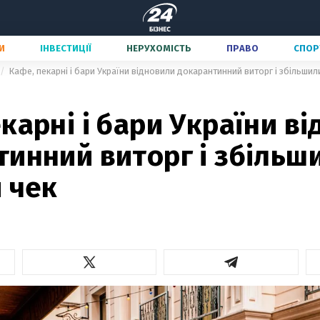
И
ІНВЕСТИЦІЇ
НЕРУХОМІСТЬ
ПРАВО
СПОР
Кафе, пекарні і бари України відновили докарантинний виторг і збільшил
карні і бари України в
инний виторг і збільш
 чек