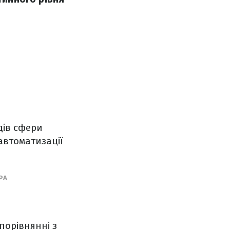
дів сфери
автоматизації
РА
порівнянні з