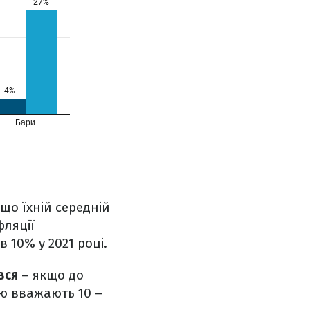
що їхній середній
фляції
в 10% у 2021 році.
вся
– якщо до
ою вважають 10 –