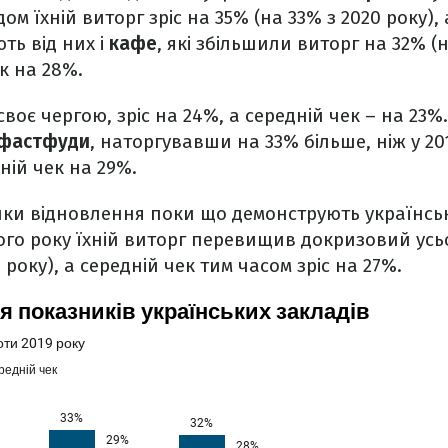
м їхній виторг зріс на 35% (на 33% з 2020 року), 
ть від них і
кафе
, які збільшили виторг на 32% 
ек на 28%.
 своє чергою, зріс на 24%, а середній чек – на 2
фастфуди
, наторгувавши на 33% більше, ніж у 201
ій чек на 29%.
ки відновлення поки що демонструють українсь
го року їхній виторг перевищив докризовий усь
року), а середній чек тим часом зріс на 27%.