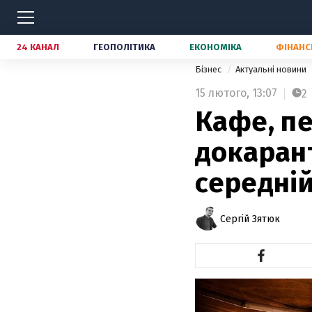
24 КАНАЛ
ГЕОПОЛІТИКА
ЕКОНОМІКА
ФІНАНС
Бізнес
Актуальні новини
15 лютого,
13:07
2
Кафе, пе
докарант
середній
Сергій Зятюк