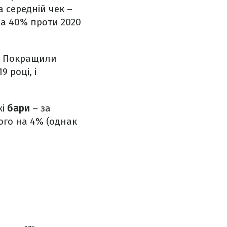
а середній чек –
(на 40% проти 2020
3%. Покращили
9 році, і
кі
бари
– за
ого на 4% (однак