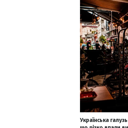
Українська галуз
що різко впали вн