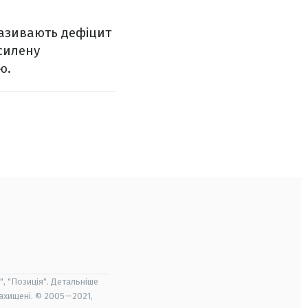
називають дефіцит
силену
ю.
", "Позиція". Детальніше
захищені. © 2005—2021,