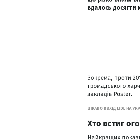
вдалось досягти 
Зокрема, проти 20
громадського харч
закладів Poster.
ЦІКАВО ВИХІД LIDL НА У
Хто встиг ог
Найкращих показн