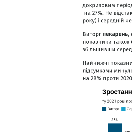
докризовим періодо
на 27%. Не відстаю
року) і середній ч
Виторг
пекарень
,
показники також
збільшивши середн
Найнижчі показни
підсумками минуло
на 28% проти 2020 