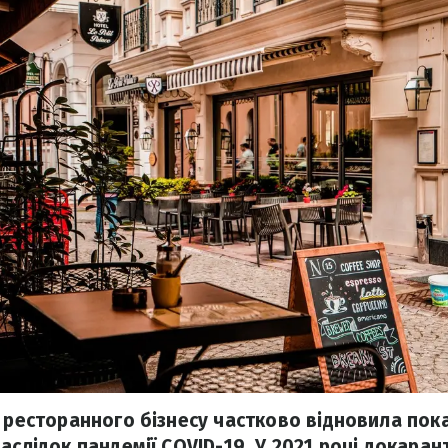
ь ресторанного бізнесу частково відновила пок
аслідок пандемії COVID-19. У 2021 році докаран