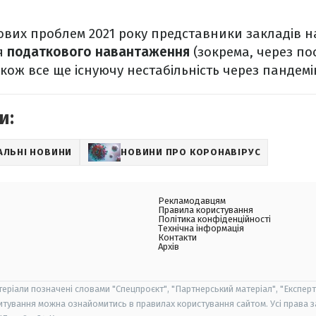
ових проблем 2021 року представники закладів 
ня
податкового навантаження
(зокрема, через по
акож все ще існуючу нестабільність через пандемі
и:
АЛЬНІ НОВИНИ
НОВИНИ ПРО КОРОНАВІРУС
Рекламодавцям
Правила користування
Політика конфіденційності
Технічна інформація
Контакти
Архів
теріали позначені словами "Спецпроєкт", "Партнерський матеріал", "Експерт
итування можна ознайомитись в правилах користування сайтом. Усі права 