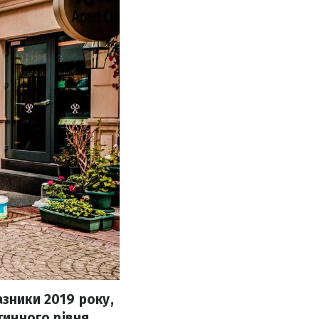
азники 2019 року,
тинного рівня