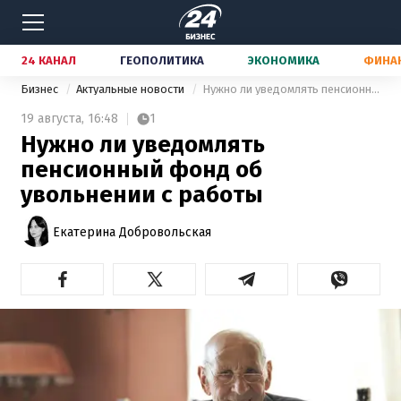
24 КАНАЛ
ГЕОПОЛИТИКА
ЭКОНОМИКА
ФИНА
Бизнес
Актуальные новости
Нужно ли уведомлять пенсионный фонд об увольнении с работы
19 августа,
16:48
1
Нужно ли уведомлять
пенсионный фонд об
увольнении с работы
Екатерина Добровольская