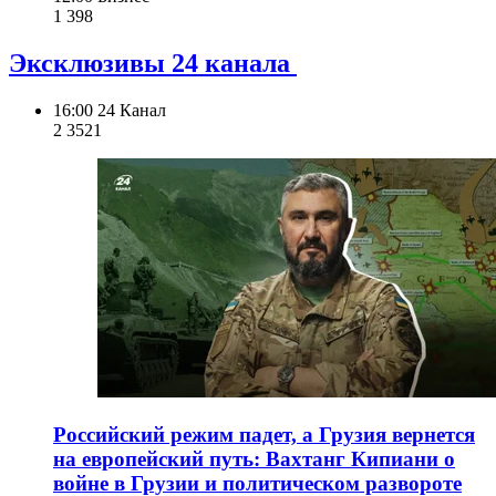
1 398
Эксклюзивы 24 канала
16:00
24 Канал
2 352
1
Российский режим падет, а Грузия вернется
на европейский путь: Вахтанг Кипиани о
войне в Грузии и политическом развороте