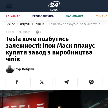
24 КАНАЛ
ГЕОПОЛІТИКА
ЕКОНОМІКА
ФІНАНС
Бізнес
Актуальні новини
Tesla хоче позбутись залежності: Ілон Маск планує купити завод з виробництва чіпів
31 травня,
15:04
3
Tesla хоче позбутись
залежності: Ілон Маск планує
купити завод з виробництва
чіпів
Ігор Кобрин