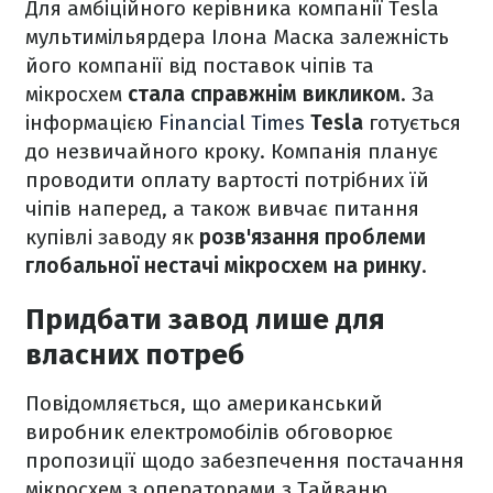
Для амбіційного керівника компанії Tesla
мультимільярдера Ілона Маска залежність
його компанії від поставок чіпів та
мікросхем
стала справжнім викликом
. За
інформацією
Financial Times
Tesla
готується
до незвичайного кроку. Компанія планує
проводити оплату вартості потрібних їй
чіпів наперед, а також вивчає питання
купівлі заводу як
розв'язання проблеми
глобальної нестачі мікросхем на ринку
.
Придбати завод лише для
власних потреб
Повідомляється, що американський
виробник електромобілів обговорює
пропозиції щодо забезпечення постачання
мікросхем з операторами з Тайваню,