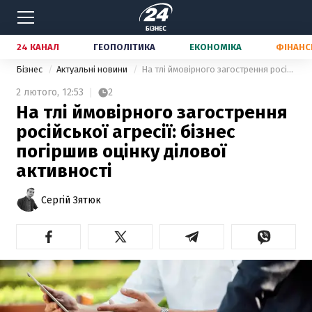
24 КАНАЛ
ГЕОПОЛІТИКА
ЕКОНОМІКА
ФІНАНС
Бізнес
Актуальні новини
На тлі ймовірного загострення російської агресії: бізнес погіршив оцінку ділової активності
2 лютого,
12:53
2
На тлі ймовірного загострення
російської агресії: бізнес
погіршив оцінку ділової
активності
Сергій Зятюк