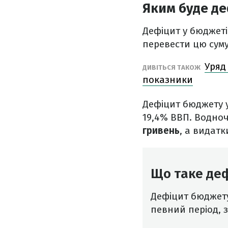
Яким буде де
Дефіцит у бюджеті
перевести цю суму
Уряд
ДИВІТЬСЯ ТАКОЖ
показники
Дефіцит бюджету у
19,4% ВВП. Водно
гривень
, а видатк
Що таке де
Дефіцит бюджету
певний період, з