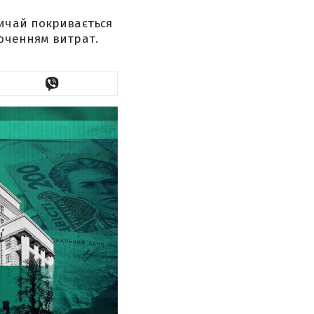
вичай покривається
оченням витрат.