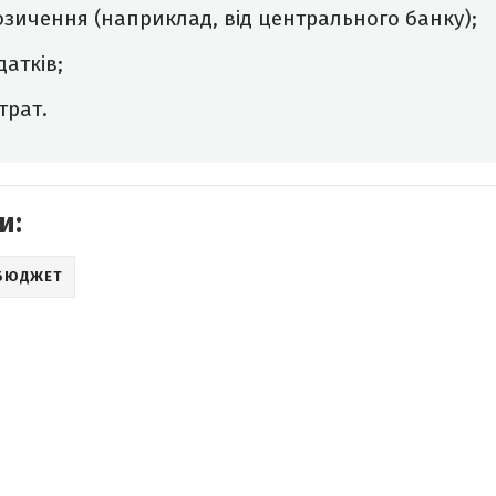
озичення (наприклад, від центрального банку);
атків;
трат.
и:
БЮДЖЕТ