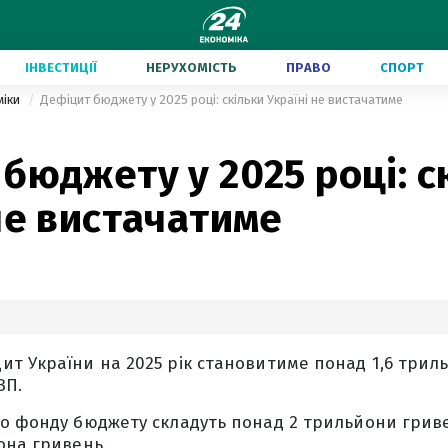
ІНВЕСТИЦІЇ
НЕРУХОМІСТЬ
ПРАВО
СПОРТ
міки
Дефіцит бюджету у 2025 році: скільки Україні не вистачатиме
бюджету у 2025 році: с
не вистачатиме
т України на 2025 рік становитиме понад 1,6 трил
ВП.
о фонду бюджету складуть понад 2 трильйони гриве
она гривень.