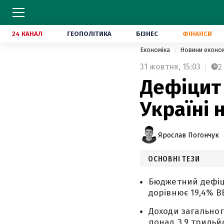
24 КАНАЛ
ГЕОПОЛІТИКА
БІЗНЕС
ФІНАНСИ
Економіка
Новини еконо
31 жовтня,
15:03
2
Дефіцит 
Україні 
Ярослав Погончук
ОСНОВНІ ТЕЗИ
Бюджетний дефіци
дорівнює 19,4% В
Доходи загальног
понад 3,9 трильй