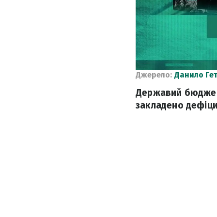
Джерело:
Данило Ге
Державий бюджет 
закладено дефіци