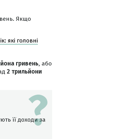
і
ивень. Якщо
: які головні
ьйона гривень
, або
над
2 трильйони
ють її доходи за