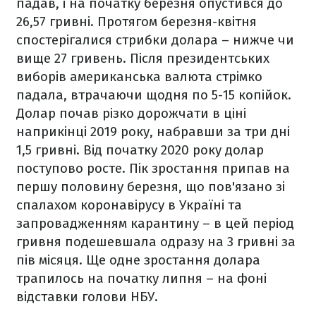
падав, і на початку березня опустився до
26,57 гривні. Протягом березня-квітня
спостерігалися стрибки долара – нижче чи
вище 27 гривень. Після президентських
виборів американська валюта стрімко
падала, втрачаючи щодня по 5-15 копійок.
Долар почав різко дорожчати в ціні
наприкінці 2019 року, набравши за три дні
1,5 гривні. Від початку 2020 року долар
поступово росте. Пік зростання припав на
першу половину березня, що пов'язано зі
спалахом коронавірусу в Україні та
запровадженням карантину – в цей період
гривня подешевшала одразу на 3 гривні за
пів місяця. Ще одне зростання долара
трапилось на початку липня – на фоні
відставки голови НБУ.