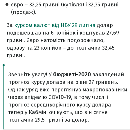
євро – 32,25 гривні (купівля) і 32,35 гривні
(продаж).
За
курсом валют від НБУ 29 липня
долар
подешевшав на 6 копійок і коштував 27,69
гривні. Євро натомість подорожчало,
одразу на 23 копійок – до позначки 32,45
гривні.
Зверніть увагу! У
бюджеті-2020
закладений
прогноз курсу долара на рівні 27 гривень.
Однак уряд вже переглянув макропоказники
через епідемію COVID-19, в тому числі і
прогноз середньорічного курсу долара –
тепер у Кабміні очікують, що він сягне
позначки 29,5 гривні за долар.