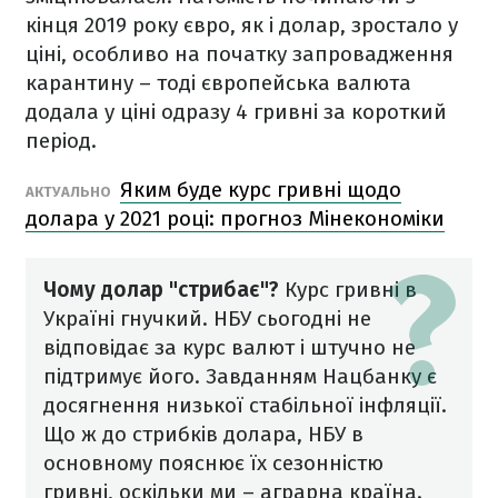
кінця 2019 року євро, як і долар, зростало у
ціні, особливо на початку запровадження
карантину – тоді європейська валюта
додала у ціні одразу 4 гривні за короткий
період.
Яким буде курс гривні щодо
АКТУАЛЬНО
долара у 2021 році: прогноз Мінекономіки
Чому долар "стрибає"?
Курс гривні в
Україні гнучкий. НБУ сьогодні не
відповідає за курс валют і штучно не
підтримує його. Завданням Нацбанку є
досягнення низької стабільної інфляції.
Що ж до стрибків долара, НБУ в
основному пояснює їх сезонністю
гривні, оскільки ми – аграрна країна.