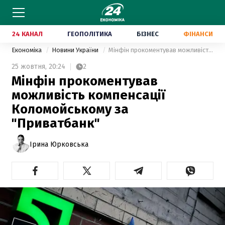
24 КАНАЛ
ГЕОПОЛІТИКА
БІЗНЕС
ФІНАНСИ
Економіка
Новини України
Мінфін прокоментував можливість компенсації Коломойському за "Приватбанк"
25 жовтня,
20:24
2
Мінфін прокоментував
можливість компенсації
Коломойському за
"Приватбанк"
Ірина Юрковська