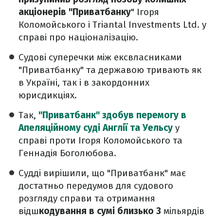
акціонерів "Приватбанку
" Ігоря
Коломойського і Triantal Investments Ltd. у
справі про націоналізацію.
Судові суперечки між ексвласниками
"Приватбанку" та державою тривають як
в Україні, так і в закордонних
юрисдикціях.
Так,
"Приватбанк" здобув перемогу в
Апеляційному суді Англії та Уельсу
у
справі проти Ігоря Коломойського та
Геннадія Боголюбова.
Судді вирішили, що "Приватбанк" має
достатньо передумов для судового
розгляду справи та отримання
відш
кодування в сумі близько 3
мільярдів