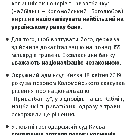
колишніх акціонерів "Приватбанку"
(найбільші – Коломойський і Боголюбов),
вирішив
націоналізувати найбільший на
українському ринку банк
.
Для того, щоб врятувати його, держава
здійснила докапіталізацію на понад 155
мільярдів гривень Ексвласники банку
в
важають націоналізацію незаконною
.
Окружний адмінсуд Києва 18 квітня 2019
року за позовом Коломойського скасував
рішення про націоналізацію
"Приватбанку", у відповідь на що Кабмін,
Нацбанк і "Приватбанк" одразу в травні
оскаржили це рішення.
У жовтні господарський суд Києва
призупинив розгляд позову колишніх