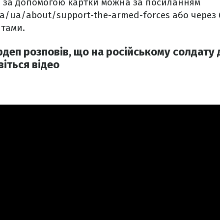
 за допомогою картки можна за посиланням
ua/ua/about/support-the-armed-forces або через
итами.
рдеп розповів, що на російському солдату
іться відео