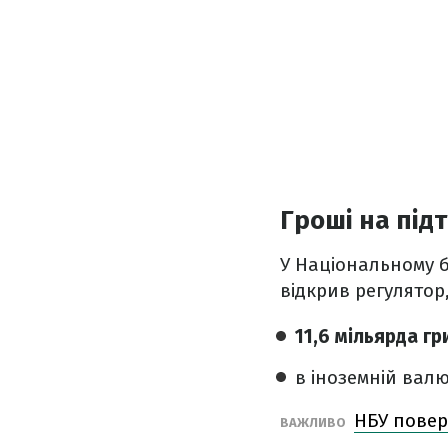
Гроші на під
У Національному б
відкрив регулятор,
11,6 мільярда гр
в іноземній валю
НБУ повер
ВАЖЛИВО