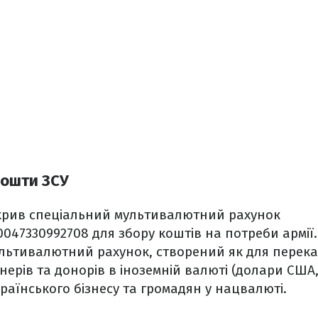
кошти ЗСУ
дкрив спеціальний мультивалютний рахунок
47330992708 для збору коштів на потреби армії.
льтивалютний рахунок, створений як для переказ
ерів та донорів в іноземній валюті (долари США,
українського бізнесу та громадян у нацвалюті.