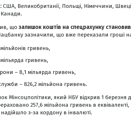
:
США, Великобританії, Польщі, Німеччини, Швеції,
 Канади.
мив, що
залишок коштів на спецрахунку становив
 Нацбанку зазначили, що вже переказали гроші н
 мільйонів гривень,
5 мільярда гривень,
рони – 8,1 мільярда гривень,
ужби – 826,2 мільйона гривень.
унок Мінсоцполітики, який НБУ відкрив 1 березня 
рераховано 257,6 мільйона гривень в еквіваленті,
 надійшло з-за кордону в інвалюті.