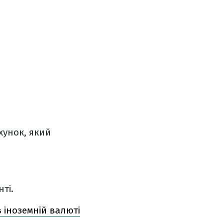
хунок, який
ті.
 іноземній валюті