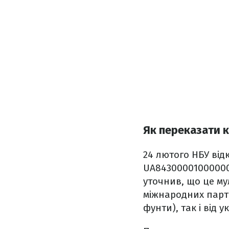
Як переказати 
24 лютого НБУ ві
UA843000010000000
уточнив, що це му
міжнародних партн
фунти), так і від 