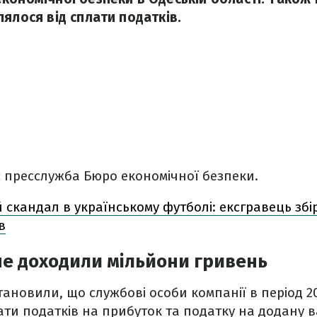
ялося від сплати податків.
 пресслужба Бюро економічної безпеки.
 скандал в українському футболі: ексгравець збі
в
е доходили мільйони гривень
ановили, що службові особи компанії в період 20
ати податків на прибуток та податку на додану в