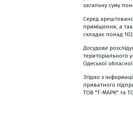
загальну суму пон
Серед арештованої
приміщення, а так
складає понад 102
Досудове розслід
територіального у
Одеської обласної
Згідно з інформац
приватного підпр
ТОВ "Т-МАРК" та Т