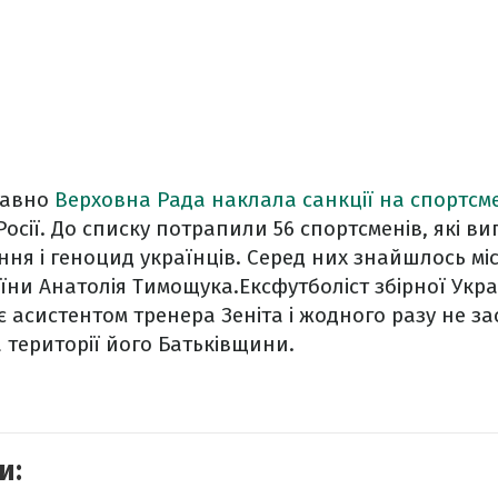
давно
Верховна Рада наклала санкції на спортсм
Росії. До списку потрапили 56 спортсменів, які 
ння і геноцид українців. Серед них знайшлось міс
ни Анатолія Тимощука.Ексфутболіст збірної Укр
 асистентом тренера Зеніта і жодного разу не зас
а території його Батьківщини.
и: