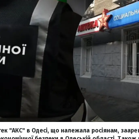
ек "АКС" в Одесі, що належала росіянам, заар
кономічної безпеки в Одеській області. Також