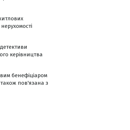
ежитлових
 нерухомості
 детективи
ного керівництва
евим бенефіціаром
також пов'язана з