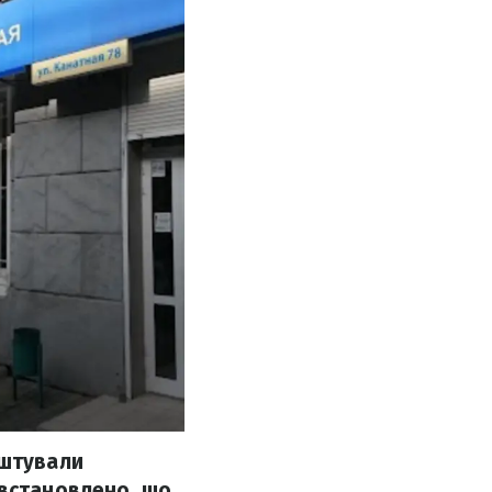
ештували
 встановлено, що