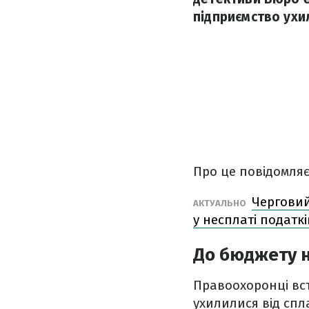
підприємство ухил
Про це повідомляє
Черговий
АКТУАЛЬНО
у несплаті податкі
До бюджету н
Правоохоронці вст
ухилилися від спл