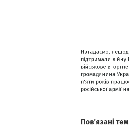
Нагадаємо, нещо
підтримали війну 
військове вторгне
громадянина Украї
п'яти років працює
російської армії н
Пов'язані тем