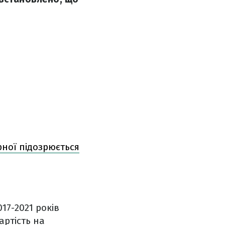
рної підозрюється
17-2021 років
артість на