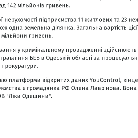
ад 142 мільйонів гривень.
 нерухомості підприємства 11 житлових та 23 н
ож одна земельна ділянка. Загальна вартість цієї
 мільйони гривень.
ування у кримінальному провадженні здійснюють
правління БЕБ в Одеській області за процесуаль
 прокуратури.
ією платформи відкритих даних YouControl, кінц
иємства є громадянка РФ Олена Лаврінова. Вона 
ОВ "Ліки Одещини".