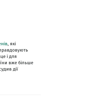
енів
, які
виправдовують
це і для
аїни вже більше
удив дії