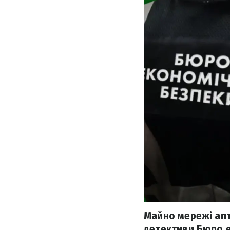
Майно мережі апт
детективи Бюро е