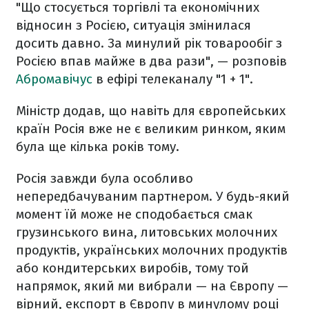
"Що стосується
торгівлі та
економічних
відносин з Росією
, ситуація змінилася
досить
давно
.
За минулий рік
товарообіг з
Росією
впав майже
в
два
рази
", — розповів
Абромавічус
в
ефірі телеканалу "
1 + 1
".
Міністр додав, що навіть для європейських
країн
Росія
вже не
є великим
ринком
, яким
була
ще кілька років тому
.
Росія завжди
була особливо
непередбачуваним
партнером.
У
будь-який
момент
їй може
не сподобається
смак
грузинського
вина
, литовських
молочних
продуктів,
українських молочних
продуктів
або
кондитерських
виробів, тому
той
напрямок, який
ми вибрали
—
на
Європу —
вірний
, експорт
в
Європу
в
минулому
році