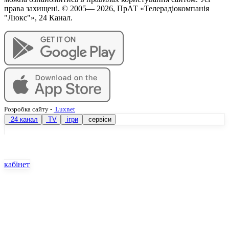
права захищені. © 2005—
2026
, ПрАТ «Телерадіокомпанія
"Люкс"», 24 Канал.
Розробка сайту
-
Luxnet
24 канал
TV
ігри
сервіси
кабінет