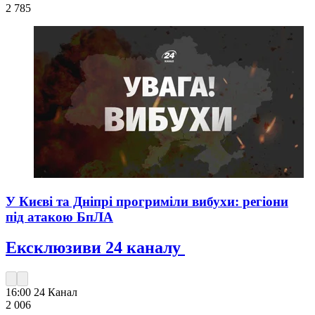
2 785
У Києві та Дніпрі прогриміли вибухи: регіони
під атакою БпЛА
Ексклюзиви 24 каналу
16:00
24 Канал
2 006