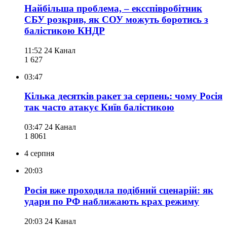
Найбільша проблема, – ексспівробітник
СБУ розкрив, як СОУ можуть боротись з
балістикою КНДР
11:52
24 Канал
1 627
03:47
Кілька десятків ракет за серпень: чому Росія
так часто атакує Київ балістикою
03:47
24 Канал
1 806
1
4 серпня
20:03
Росія вже проходила подібний сценарій: як
удари по РФ наближають крах режиму
20:03
24 Канал