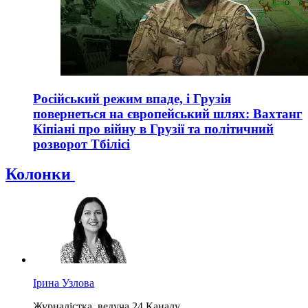
Російський режим впаде, і Грузія
повернеться на європейський шлях: Вахтанг
Кіпіані про війну в Грузії та політичний
розворот Тбілісі
Колонки
Ірина Узлова
Журналістка, ведуча 24 Каналу