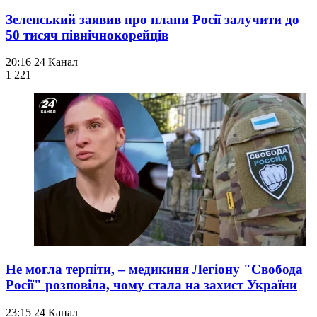
Зеленський заявив про плани Росії залучити до
50 тисяч північнокорейців
20:16
24 Канал
1 221
Не могла терпіти, – медикиня Легіону "Свобода
Росії" розповіла, чому стала на захист України
23:15
24 Канал