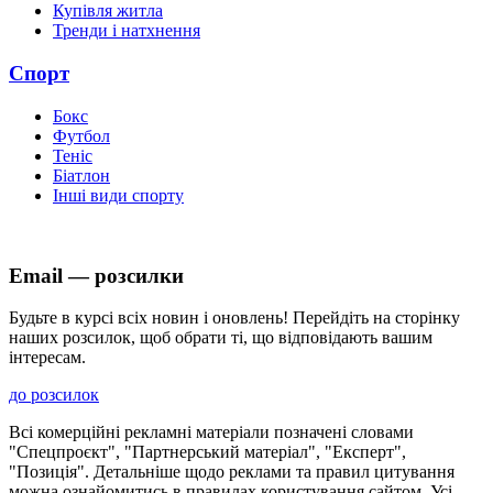
Купівля житла
Тренди і натхнення
Спорт
Бокс
Футбол
Теніс
Біатлон
Інші види спорту
Email — розсилки
Будьте в курсі всіх новин і оновлень! Перейдіть на сторінку
наших розсилок, щоб обрати ті, що відповідають вашим
інтересам.
до розсилок
Всі комерційні рекламні матеріали позначені словами
"Спецпроєкт", "Партнерський матеріал", "Експерт",
"Позиція". Детальніше щодо реклами та правил цитування
можна ознайомитись в правилах користування сайтом. Усі