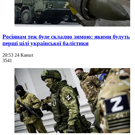
Росіянам теж буде складно зимою: якими будуть
перші цілі української балістики
20:53
24 Канал
354
1