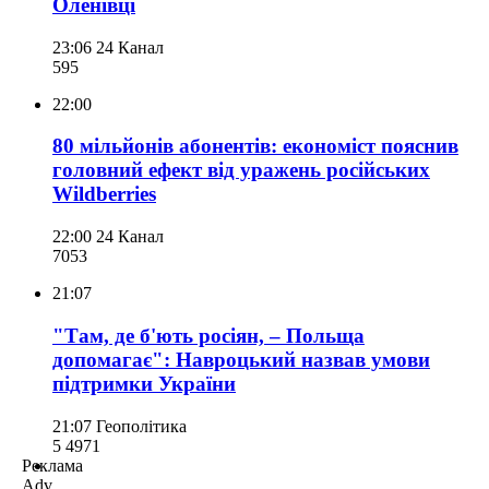
Оленівці
23:06
24 Канал
595
22:00
80 мільйонів абонентів: економіст пояснив
головний ефект від уражень російських
Wildberries
22:00
24 Канал
705
3
21:07
"Там, де б'ють росіян, – Польща
допомагає": Навроцький назвав умови
підтримки України
21:07
Геополітика
5 497
1
Реклама
Adv