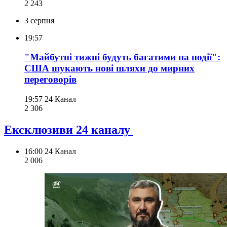
2 243
3 серпня
19:57
"Майбутні тижні будуть багатими на події":
США шукають нові шляхи до мирних
переговорів
19:57
24 Канал
2 306
Ексклюзиви 24 каналу
16:00
24 Канал
2 006