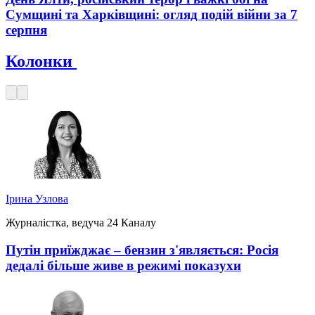
Сумщині та Харківщині: огляд подій війни за 7
серпня
Колонки
Ірина Узлова
Журналістка, ведуча 24 Каналу
Путін приїжджає – бензин з'являється: Росія
дедалі більше живе в режимі показухи