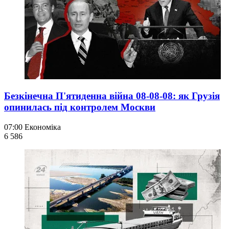
Безкінечна П'ятиденна війна 08-08-08: як Грузія
опинилась під контролем Москви
07:00
Економіка
6 586