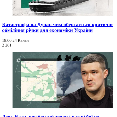
Катастрофа на Дунаї: чим обертається критичне
обміління річки для економіки України
18:00
24 Канал
2 281
День Ялти, російський терор і важкі бої на