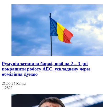
Румунія затопила баржі, щоб на 2 – 3 дні
покращити роботу АЕС, ускладнену через
обміління Дунаю
21:06
24 Канал
1 262
2