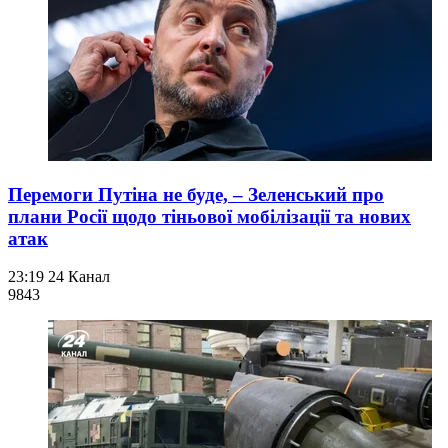
Перемоги Путіна не буде, – Зеленський про
плани Росії щодо тіньової мобілізації та нових
атак
23:19
24 Канал
984
3