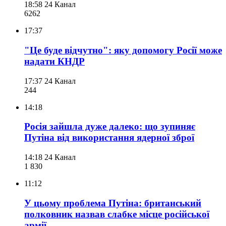
18:58
24 Канал
626
2
17:37
"Це буде відчутно": яку допомогу Росії може
надати КНДР
17:37
24 Канал
244
14:18
Росія зайшла дуже далеко: що зупиняє
Путіна від використання ядерної зброї
14:18
24 Канал
1 830
11:12
У цьому проблема Путіна: британський
полковник назвав слабке місце російської
армії