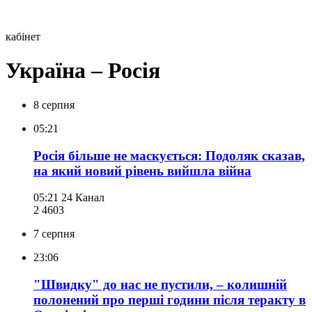
кабінет
Україна – Росія
8 серпня
05:21
Росія більше не маскується: Подоляк сказав,
на який новий рівень вийшла війна
05:21
24 Канал
2 460
3
7 серпня
23:06
"Швидку" до нас не пустили, – колишній
полонений про перші години після теракту в