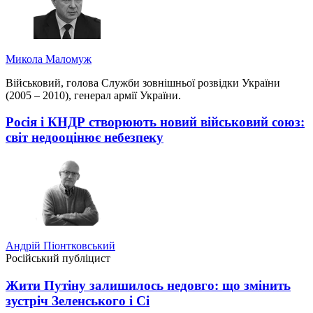
Микола Маломуж
Військовий, голова Служби зовнішньої розвідки України
(2005 – 2010), генерал армії України.
Росія і КНДР створюють новий військовий союз:
світ недооцінює небезпеку
Андрій Піонтковський
Російський публіцист
Жити Путіну залишилось недовго: що змінить
зустріч Зеленського і Сі