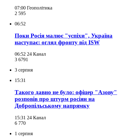
07:00
Геополітика
2 595
06:52
Поки Росія малює "успіхи", Україна
наступає: огляд фронту від ISW
06:52
24 Канал
3 679
1
3 серпня
15:31
Такого давно не було: офіцер "Азову"
розповів про штурм росіян на
Добропільському напрямку
15:31
24 Канал
6 770
1 серпня