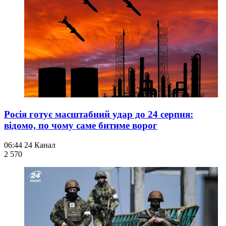
Росія готує масштабний удар до 24 серпня:
відомо, по чому саме битиме ворог
06:44
24 Канал
2 570