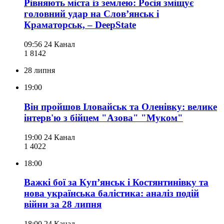
Рівняють міста із землею: Росія зміщує
головний удар на Слов’янськ і
Краматорськ, – DeepState
09:56
24 Канал
1 814
2
28 липня
19:00
Він пройшов Іловайськ та Оленівку: велике
інтерв'ю з бійцем "Азова" "Муком"
19:00
24 Канал
1 402
2
18:00
Важкі бої за Куп’янськ і Костянтинівку та
нова українська балістика: аналіз подій
війни за 28 липня
18:00
24 Канал