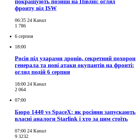
покращують позиції на Півдні: огляд
фронту від ISW
06:35
24 Канал
1 786
6 серпня
18:00
Росія під ударами дронів, секретний похорон
генерала та нові атаки окупантів на фронті:
огляд подій 6 серпня
18:00
24 Канал
2 064
07:00
Бюро 1440 vs SpaceX: як росіяни запускають
власні аналоги Starlink і хто за цим стоїть
07:00
24 Канал
9 323
2