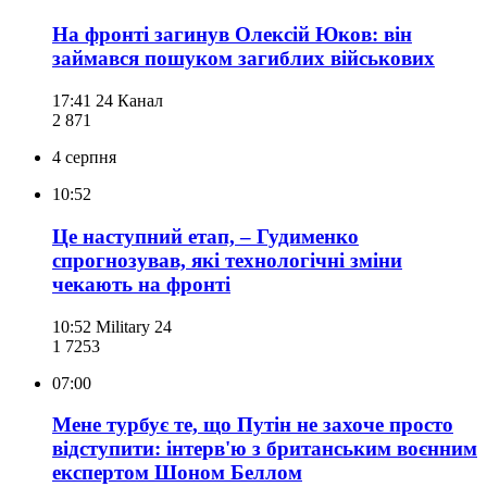
На фронті загинув Олексій Юков: він
займався пошуком загиблих військових
17:41
24 Канал
2 871
4 серпня
10:52
Це наступний етап, – Гудименко
спрогнозував, які технологічні зміни
чекають на фронті
10:52
Military 24
1 725
3
07:00
Мене турбує те, що Путін не захоче просто
відступити: інтерв'ю з британським воєнним
експертом Шоном Беллом