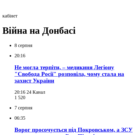
кабінет
Війна на Донбасі
8 серпня
20:16
Не могла терпіти, – медикиня Легіону
"Свобода Росії" розповіла, чому стала на
захист України
20:16
24 Канал
1 520
7 серпня
06:35
Ворог просочується під Покровськом, а ЗСУ