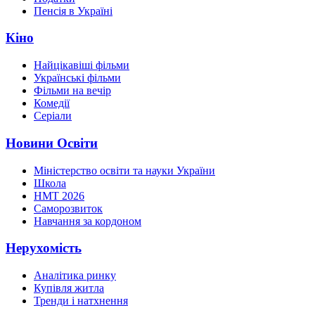
Пенсія в Україні
Кіно
Найцікавіші фільми
Українські фільми
Фільми на вечір
Комедії
Серіали
Новини Освіти
Міністерство освіти та науки України
Школа
НМТ 2026
Саморозвиток
Навчання за кордоном
Нерухомість
Аналітика ринку
Купівля житла
Тренди і натхнення