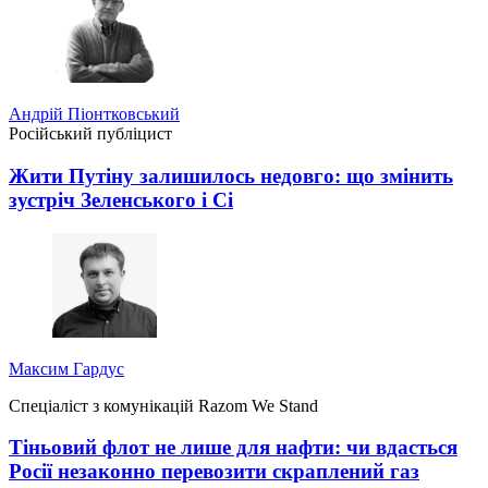
Андрій Піонтковський
Російський публіцист
Жити Путіну залишилось недовго: що змінить
зустріч Зеленського і Сі
Максим Гардус
Спеціаліст з комунікацій Razom We Stand
Тіньовий флот не лише для нафти: чи вдасться
Росії незаконно перевозити скраплений газ