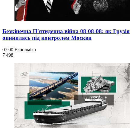
Безкінечна П'ятиденна війна 08-08-08: як Грузія
опинилась під контролем Москви
07:00
Економіка
7 498