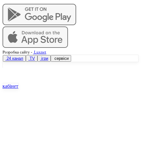
Розробка сайту
-
Luxnet
24 канал
TV
ігри
сервіси
кабінет