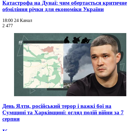
Катастрофа на Дунаї: чим обертається критичне
обміління річки для економіки України
18:00
24 Канал
2 477
День Ялти, російський терор і важкі бої на
Сумщині та Харківщині: огляд подій війни за 7
серпня