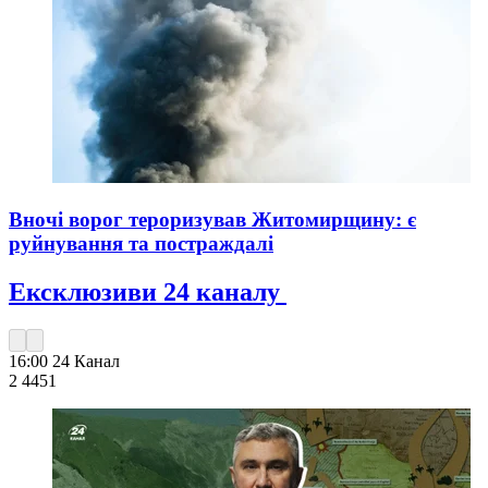
Вночі ворог тероризував Житомирщину: є
руйнування та постраждалі
Ексклюзиви 24 каналу
16:00
24 Канал
2 445
1