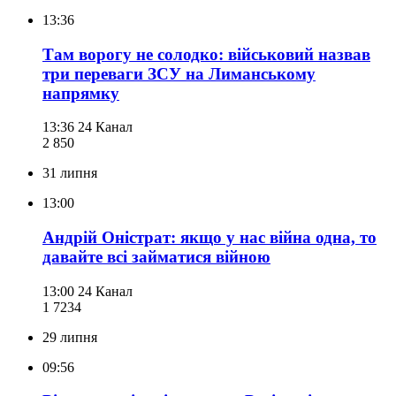
13:36
Там ворогу не солодко: військовий назвав
три переваги ЗСУ на Лиманському
напрямку
13:36
24 Канал
2 850
31 липня
13:00
Андрій Оністрат: якщо у нас війна одна, то
давайте всі займатися війною
13:00
24 Канал
1 723
4
29 липня
09:56