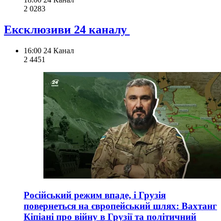
2 028
3
Ексклюзиви 24 каналу
16:00
24 Канал
2 445
1
Російський режим впаде, і Грузія
повернеться на європейський шлях: Вахтанг
Кіпіані про війну в Грузії та політичний