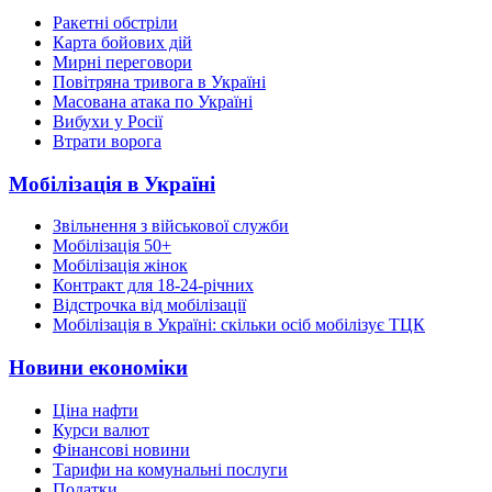
Ракетні обстріли
Карта бойових дій
Мирні переговори
Повітряна тривога в Україні
Масована атака по Україні
Вибухи у Росії
Втрати ворога
Мобілізація в Україні
Звільнення з військової служби
Мобілізація 50+
Мобілізація жінок
Контракт для 18-24-річних
Відстрочка від мобілізації
Мобілізація в Україні: скільки осіб мобілізує ТЦК
Новини економіки
Ціна нафти
Курси валют
Фінансові новини
Тарифи на комунальні послуги
Податки