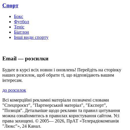
Спорт
Бокс
Футбол
Теніс
Біатлон
Інші види спорту
Email — розсилки
Будьте в курсі всіх новин і оновлень! Перейдіть на сторінку
наших розсилок, щоб обрати ті, що відповідають вашим
інтересам.
до розсилок
Всі комерційні рекламні матеріали позначені словами
"Спецпроєкт", "Партнерський матеріал", "Експерт",
"Позиція". Детальніше щодо реклами та правил цитування
можна ознайомитись в правилах користування сайтом. Усі
права захищені. © 2005—
2026
, ПрАТ «Телерадіокомпанія
"Люкс"», 24 Канал.