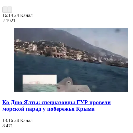
16:14
24 Канал
2 192
1
Ко Дню Ялты: спецназовцы ГУР провели
морской парад у побережья Крыма
13:16
24 Канал
8 471