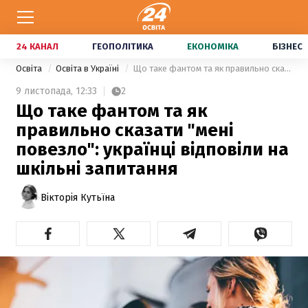
24 КАНАЛ
ГЕОПОЛІТИКА
ЕКОНОМІКА
БІЗНЕС
Освіта
Освіта в Україні
Що таке фантом та як правильно сказати "мені повезло": українці відповіли на шкільні запитання
9 листопада,
12:33
2
Що таке фантом та як
правильно сказати "мені
повезло": українці відповіли на
шкільні запитання
Вікторія Кутьїна