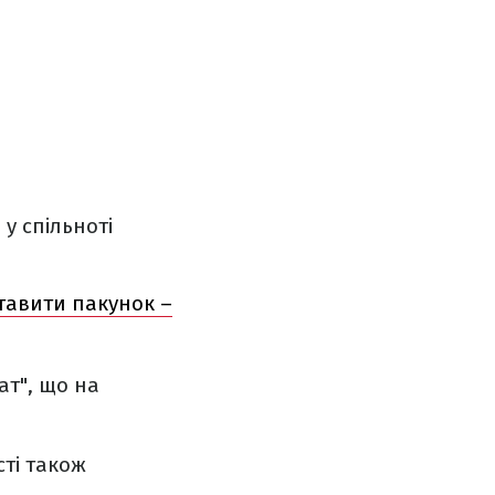
у спільноті
ставити пакунок –
ат", що на
ті також