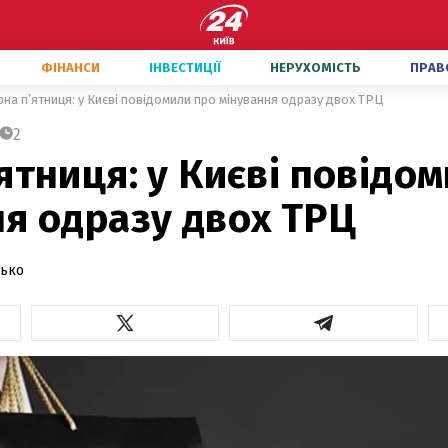
ФІНАНСИ
ІНВЕСТИЦІЇ
НЕРУХОМІСТЬ
ПРАВ
на п’ятниця: у Києві повідомили про мінування одразу двох ТРЦ
2
ятниця: у Києві повідо
я одразу двох ТРЦ
дько