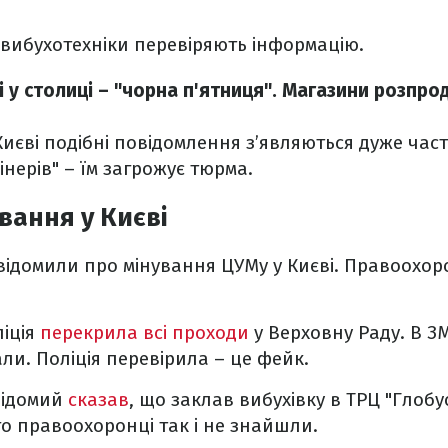
вибухотехніки перевіряють інформацію.
і у столиці – "чорна п'ятниця". Магазини розпро
Києві подібні повідомлення з’являються дуже част
інерів" – їм загрожує тюрма.
вання у Києві
відомили про мінування ЦУМу у Києві. Правоохор
ліція
перекрила всі проходи
у Верховну Раду. В З
ли. Поліція перевірила – це фейк.
відомий
сказав
, що заклав вибухівку в ТРЦ "Глобус
го правоохоронці так і не знайшли.