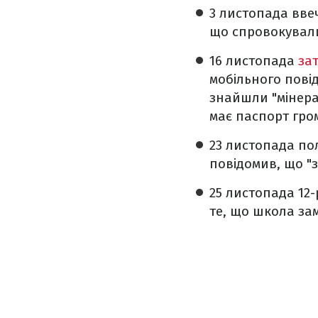
3 листопада вве
що спровокували
16 листопада
за
мобільного повід
знайшли "мінера"
має паспорт гр
23 листопада по
повідомив, що "
25 листопада 12
те, що школа за