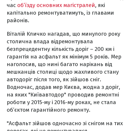
час
об’їзду основних магістралей
, які
капітально ремонтуватимуть, із главами
районів.
Віталій Кличко нагадав, що минулого року
столична влада відремонтувала
безпрецедентну кількість доріг – 200 км і
гарантія на асфальт як мінімум 5 років. Мер
наголосив, що нині багато нарікань від
мешканців столиці щодо жахливого стану
автодоріг після того, як зійшов сніг.
Водночас, додав мер Києва, жодна з доріг,
на яких "Київавтодор" проводив ремонтні
роботи у 2015-му і 2016-му роках, не стала
об’єктом гарантійного ремонту.
"Асфальт зійшов одночасно зі снігом на тих
дорогах, які не ремонтувалися