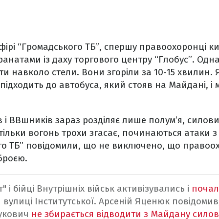
фірі “Громадського ТБ”, спершу правоохоронці к
анатами із даху торгового центру “Глобус”. Одна
и навколо стели. Вони згоріли за 10-15 хвилин. 
 підходить до автобуса, який стояв на Майдані, і
 і ВВшників зараз розділяє лише полум’я, силов
 тільки вогонь трохи згасає, починаються атаки з
го ТБ” повідомили, що не виключено, що правоох
броєю.
" і бійці Внутрішніх військ активізувались і
почал
 вулиці Інститутської.
Арсеній Яценюк повідомив
нукович
не збирається відводити з Майдану силов