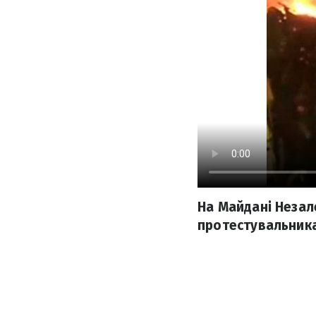
На Майдані Незал
протестувальника