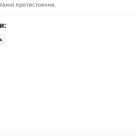
танні протистояння.
и:
А