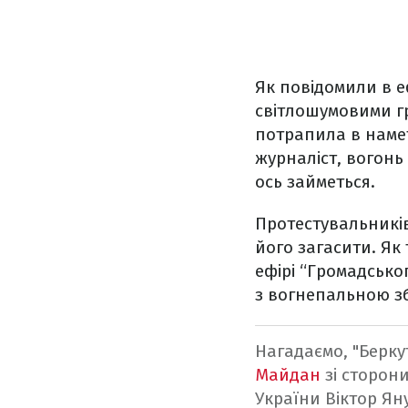
Як повідомили в е
світлошумовими гр
потрапила в намет
журналіст, вогонь
ось займеться.
Протестувальників
його загасити. Як
ефірі “Громадсько
з вогнепальною з
Нагадаємо, "Беркут
Майдан
зі сторони
України Віктор Я