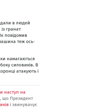
идали в людей
 із гранат
Як повідомив
 машина теж ось-
ики намагаються
 боку силовиків. В
оронці атакують і
и наступ на
, що Президент
иків
і звинувачує