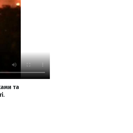
ками та
і.