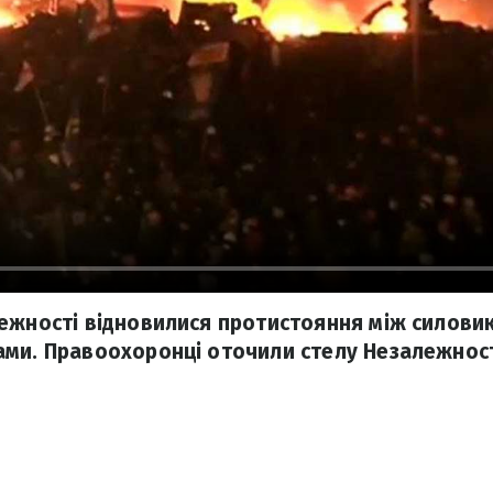
ежності відновилися протистояння між силови
ми. Правоохоронці оточили стелу Незалежност