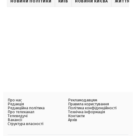
НОВИНИ ПОЛІТИКИ
КИЇВ
НОВИНИ КИЄВА
ЖИТТЯ С
Про нас
Рекламодавцям
Редакція
Правила користування
Редакційна політика
Політика конфіденційності
Про телеканал
Технічна інформація
Телеведучі
Контакти
Вакансії
Архів
Структура власності