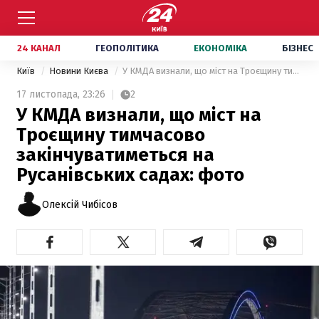
24 КАНАЛ
ГЕОПОЛІТИКА
ЕКОНОМІКА
БІЗНЕС
Київ
Новини Києва
У КМДА визнали, що міст на Троєщину тимчасово закінчуватиметься на Русанівських садах: фото
17 листопада,
23:26
2
У КМДА визнали, що міст на
Троєщину тимчасово
закінчуватиметься на
Русанівських садах: фото
Олексій Чибісов