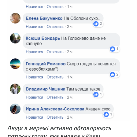
Люди в мережі активно обговорюють
потужну грозу, яка випала у Києві