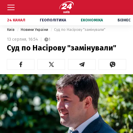
24 КАНАЛ
ГЕОПОЛІТИКА
ЕКОНОМІКА
БІЗНЕС
Київ
Новини України
Суд по Насірову "замінували"
13 серпня,
16:54
1
Суд по Насірову "замінували"