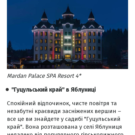
Mardan Palace SPA Resort 4*
"Гуцульський край" в Яблуниці
Спокійний відпочинок, чисте повітря та
незабутні краєвиди засніжених вершин –
все це ви знайдете у садибі "Гуцульський
край". Вона розташована у селі Яблуниця
недалеко від популярного гірськолижного