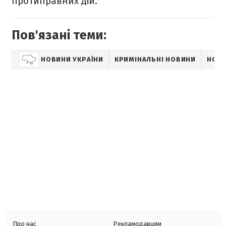
протиправних дій.
Пов'язані теми:
НОВИНИ УКРАЇНИ
КРИМІНАЛЬНІ НОВИНИ
НОВИ
Про нас
Рекламодавцям