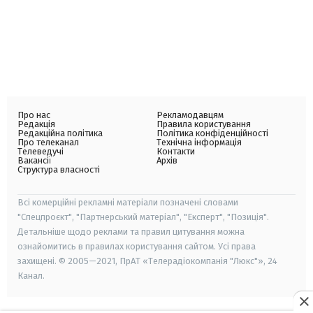
Про нас
Рекламодавцям
Редакція
Правила користування
Редакційна політика
Політика конфіденційності
Про телеканал
Технічна інформація
Телеведучі
Контакти
Вакансії
Архів
Структура власності
Всі комерційні рекламні матеріали позначені словами
"Спецпроєкт", "Партнерський матеріал", "Експерт", "Позиція".
Детальніше щодо реклами та правил цитування можна
ознайомитись в правилах користування сайтом. Усі права
захищені. © 2005—2021, ПрАТ «Телерадіокомпанія "Люкс"», 24
Канал.