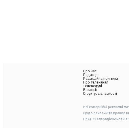
Про нас
Редакція
Редакційна політика
Про телеканал
Телеведучі
Вакансії
Структура власності
Всі комерційні рекламні ма
щодо реклами та правил ц
ПрАТ «Телерадіокомпанія "