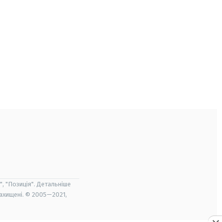
", "Позиція". Детальніше
захищені. © 2005—2021,