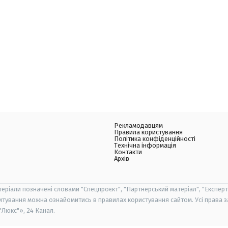
Рекламодавцям
Правила користування
Політика конфіденційності
Технічна інформація
Контакти
Архів
теріали позначені словами "Спецпроєкт", "Партнерський матеріал", "Експерт
итування можна ознайомитись в правилах користування сайтом. Усі права 
Люкс"», 24 Канал.