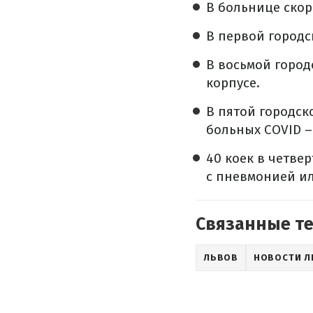
В больнице скор
В первой городс
В восьмой город
корпусе.
В пятой городск
больных COVID –
40 коек в четве
с пневмонией ил
Связанные т
ЛЬВОВ
НОВОСТИ Л