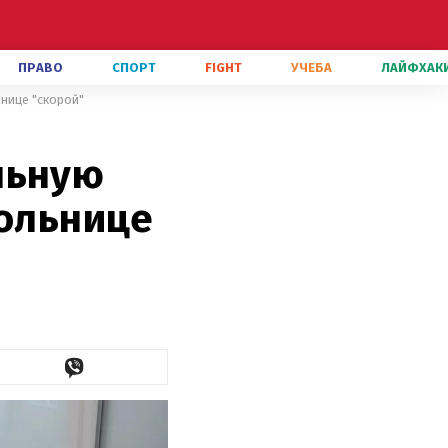
ПРАВО
СПОРТ
FIGHT
УЧЕБА
ЛАЙФХАК
нице "скорой"
льную
больнице