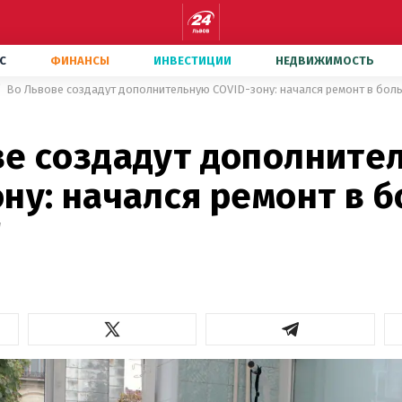
С
ФИНАНСЫ
ИНВЕСТИЦИИ
НЕДВИЖИМОСТЬ
Во Львове создадут дополнительную COVID-зону: начался ремонт в боль
ве создадут дополните
ну: начался ремонт в 
"