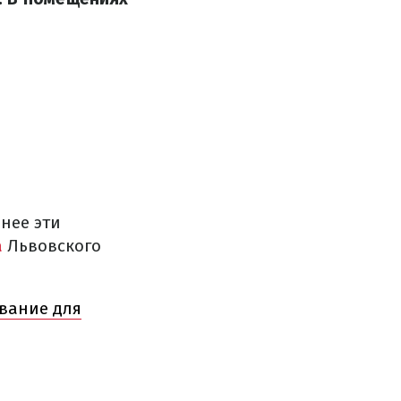
нее эти
а
Львовского
ование для