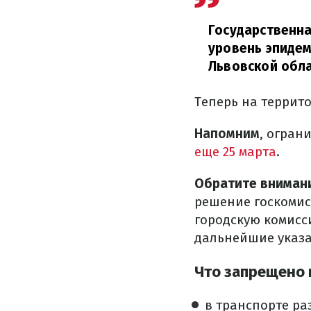
Государственна
уровень эпидем
Львовской обла
Теперь на террит
Напомним
, огран
еще 25 марта
.
Обратите вниман
решение госкомис
городскую комисс
дальнейшие указа
Что запрещено 
в транспорте ра