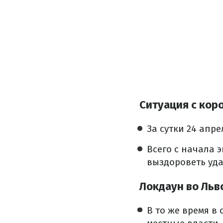
Ситуация с кор
За сутки 24 апр
Всего с начала 
выздороветь удал
Локдаун во Льв
В то же время в