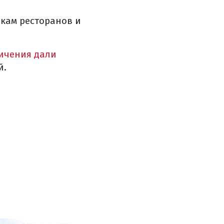
кам ресторанов и
ичения дали
й.