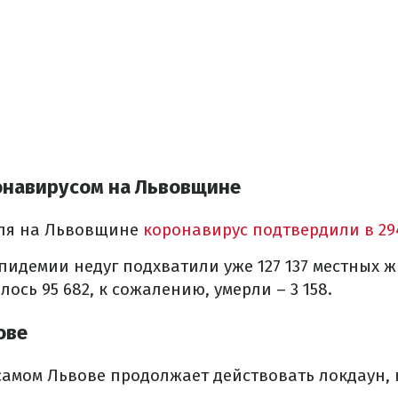
онавирусом на Львовщине
еля на Львовщине
коронавирус подтвердили в 29
эпидемии недуг подхватили уже 127 137 местных ж
ось 95 682, к сожалению, умерли – 3 158.
ове
 самом Львове продолжает действовать локдаун,