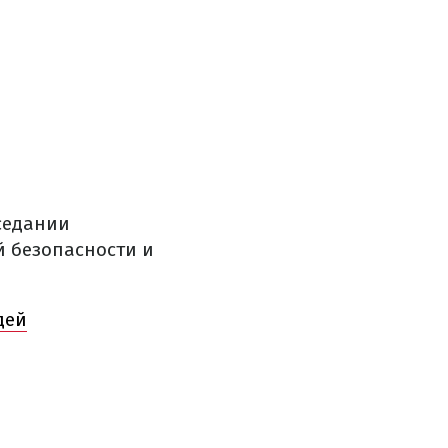
седании
й безопасности и
дей