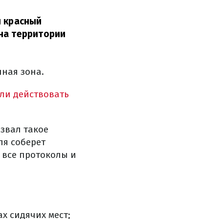
я красный
на территории
нная зона.
ли действовать
звал такое
ля соберет
 все протоколы и
х сидячих мест;