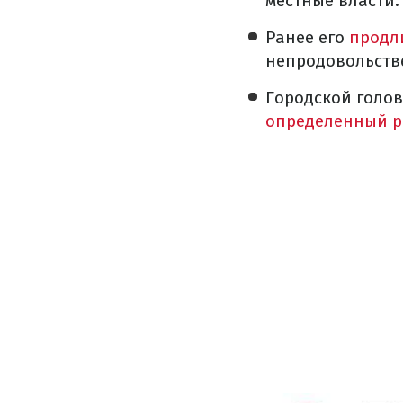
местные власти.
Ранее его
продл
непродовольств
Городской голов
определенный р