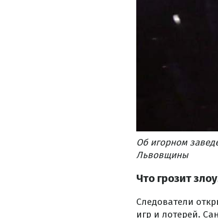
Об игорном завед
Львовщины
Что грозит зл
Следователи откр
игр и лотерей. Са