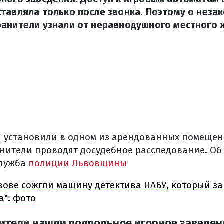
тавляла только после звонка. Поэтому о неза
ранители узнали от неравнодушного местного 
 установили в одном из арендованных помещен
нители проводят досудебное расследование. Об 
служба
полиции Львовщины
вове сожгли машину детектива НАБУ, который з
а": фото
ители нашли подпольное игорное заведен