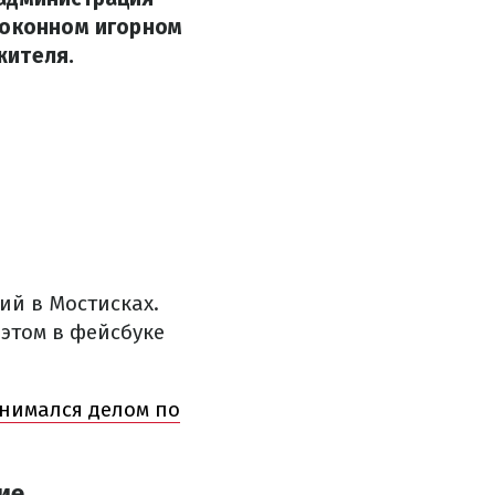
коконном игорном
жителя.
ий в Мостисках.
этом в фейсбуке
анимался делом по
ие