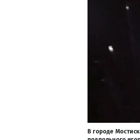
В городе Мостис
подпольного игор