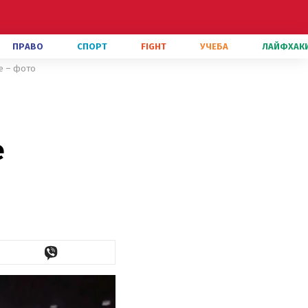
ПРАВО
СПОРТ
FIGHT
УЧЕБА
ЛАЙФХАК
е – фото
е