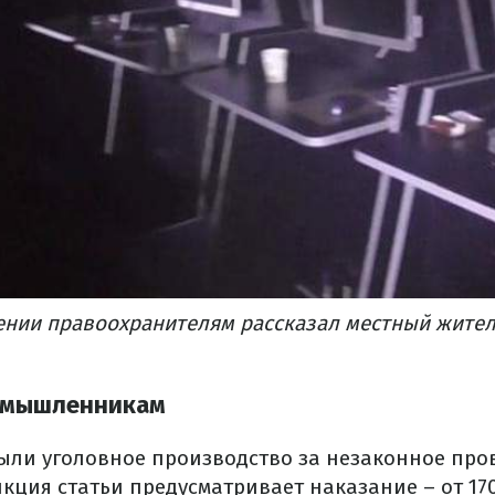
ении правоохранителям рассказал местный жител
оумышленникам
ыли уголовное производство за незаконное про
нкция статьи предусматривает наказание – от 17