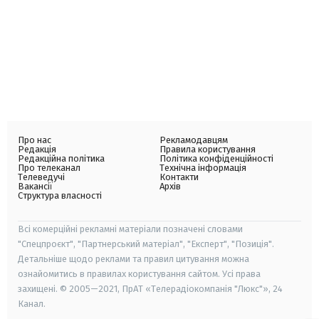
Про нас
Рекламодавцям
Редакція
Правила користування
Редакційна політика
Політика конфіденційності
Про телеканал
Технічна інформація
Телеведучі
Контакти
Вакансії
Архів
Структура власності
Всі комерційні рекламні матеріали позначені словами
"Спецпроєкт", "Партнерський матеріал", "Експерт", "Позиція".
Детальніше щодо реклами та правил цитування можна
ознайомитись в правилах користування сайтом. Усі права
захищені. © 2005—2021, ПрАТ «Телерадіокомпанія "Люкс"», 24
Канал.