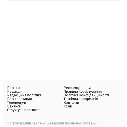
Про нас
Рекламодавцям
Редакція
Правила користування
Редакційна політика
Політика конфіденційності
Про телеканал
Технічна інформація
Телеведучі
Контакти
Вакансії
Архів
Структура власності
Всі комерційні рекламні матеріали позначені словами