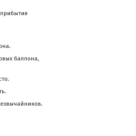
 прибытия
она.
овых баллона,
то.
ть.
резвычайников.