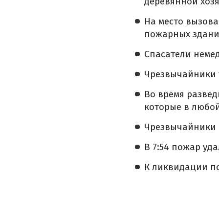
деревянной хозя
На место вызова
пожарных здание
Спасатели неме
Чрезвычайники у
Во время развед
которые в любой
Чрезвычайники в
В 7:54 пожар уда
К ликвидации п