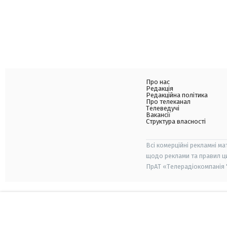
Про нас
Редакція
Редакційна політика
Про телеканал
Телеведучі
Вакансії
Структура власності
Всі комерційні рекламні ма
щодо реклами та правил ц
ПрАТ «Телерадіокомпанія "