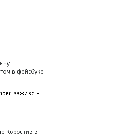
чину
том в фейсбуке
орел заживо –
ле Коростив в