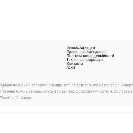
Рекламодавцям
Правила користування
Політика конфіденційності
Технічна інформація
Контакти
Архів
теріали позначені словами "Спецпроєкт", "Партнерський матеріал", "Експерт
итування можна ознайомитись в правилах користування сайтом. Усі права 
Люкс"», 24 Канал.