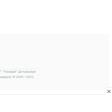
", "Позиція". Детальніше
захищені. © 2005—2021,