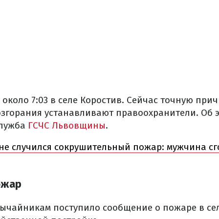
около 7:03 в селе Коростив. Сейчас точную при
згорания устанавливают правоохранители. Об э
лужба
ГСЧС Львовщины
.
е случился сокрушительный пожар: мужчина сг
ожар
вычайникам поступило сообщение о пожаре в се