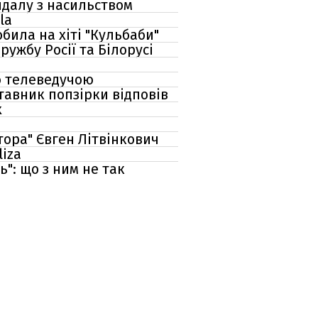
ндалу з насильством
la
обила на хіті "Кульбаби"
ружбу Росії та Білорусі
ю телеведучою
тавник попзірки відповів
х
тора" Євген Літвінкович
liza
ь": що з ним не так