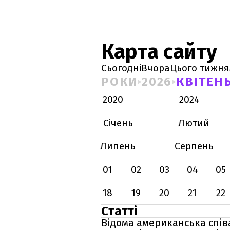
Карта сайту
Сьогодні
Вчора
Цього тижня
РОКИ
2026
КВІТЕН
2020
2024
Січень
Лютий
Липень
Серпень
01
02
03
04
05
18
19
20
21
22
Статті
Відома американська співа