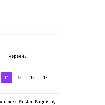
Червень
14
15
16
17
 кашкеті Ruslan Baginskiy