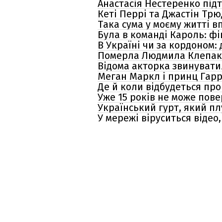
Анастасія Нестеренко під
Кеті Перрі та Джастін Трю
Така сума у моєму житті в
Була в команді Кароль: фі
В Україні чи за кордоном:
Померла Людмила Клепако
Відома акторка звинувати
Меган Маркл і принц Гарр
Де й коли відбудеться пр
Уже 15 років не може пове
Український гурт, який плу
У мережі віруситься відео,