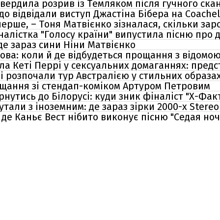
твердила розрив із Темляком після гучного ска
до відвідали виступ Джастіна Бібера на Coachel
перше, – Тоня Матвієнко зізналася, скільки зар
налістка "Голосу країни" випустила пісню про д
 де зараз сини Ніни Матвієнко
ва: коли й де відбудеться прощання з відомо
ла Кеті Перрі у сексуальних домаганнях: предс
і розпочали тур Австралією у стильних образа
ощання зі стендап-коміком Артуром Петровим
рнутись до Білорусі: куди зник фіналіст "Х-Фак
тали з іноземним: де зараз зірки 2000-х Stereo
 де Каньє Вест нібито виконує пісню "Седая ноч