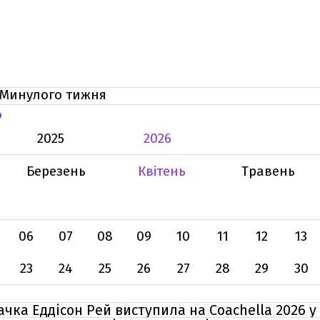
Минулого тижня
Ь
2025
2026
Березень
Квітень
Травень
06
07
08
09
10
11
12
13
23
24
25
26
27
28
29
30
чка Еддісон Рей виступила на Coachella 2026 у