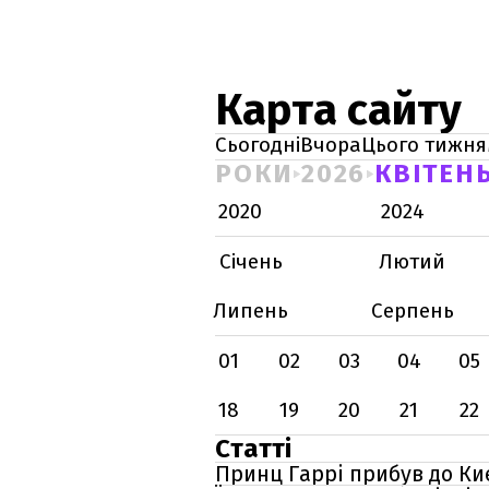
Карта сайту
Сьогодні
Вчора
Цього тижня
РОКИ
2026
КВІТЕН
2020
2024
Січень
Лютий
Липень
Серпень
01
02
03
04
05
18
19
20
21
22
Статті
Принц Гаррі прибув до Ки