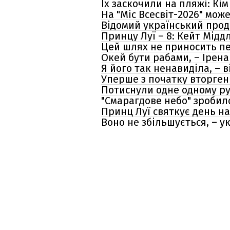
Їх заскочили на пляжі: К
На "Міс Всесвіт-2026" мож
Відомий український прод
Принцу Луї – 8: Кейт Мідд
Цей шлях не приносить пе
Окей бути рабами, – Ірена
Я його так ненавиділа, – 
Уперше з початку вторгенн
Потиснули одне одному ру
"Смарагдове небо" зробил
Принц Луї святкує день н
Воно не збільшується, – у