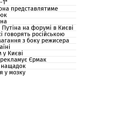
-1"
 вона представлятиме
люк
ина
Путіна на форумі в Києві
сі говорять російською
магання з боку режисера
аїні
 у Києві
о рекламує Єрмак
й нащадок
я у мозку