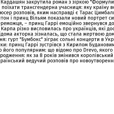
ім Кардашян закрутила роман з зіркою "Формули
е поїхати трансгендерна учасниця: яку країну
юсер розповів, яким насправді є Тарас Цимба
лтон і принц Вільям показали новий портрет с
реможця, – принц Гаррі емоційно звернувся до 
 Карпа різко висловилась про українців, які до
відома акторка зізналась, що стала жертвою до
я: гурт "Бумбокс" зіграє сольні концерти в Укр
ки: принц Гаррі зустрівся з Кирилом Будановим
о його популярним: що відомо про Drevo, яког
ародження: як за 8 років змінився королівськи
країнський ведучий розповів про новоутворенн