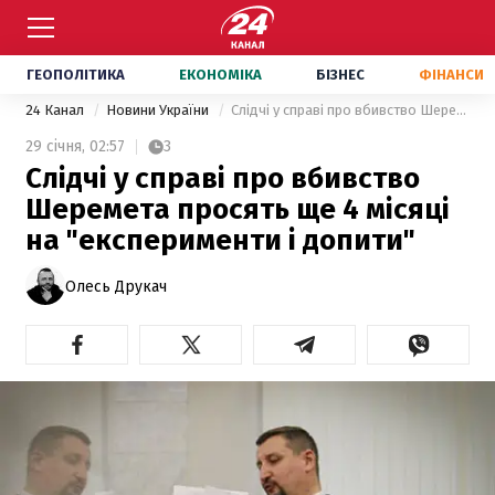
ГЕОПОЛІТИКА
ЕКОНОМІКА
БІЗНЕС
ФІНАНСИ
24 Канал
Новини України
Слідчі у справі про вбивство Шеремета просять ще 4 місяці на "експерименти і допити"
29 січня,
02:57
3
Слідчі у справі про вбивство
Шеремета просять ще 4 місяці
на "експерименти і допити"
Олесь Друкач