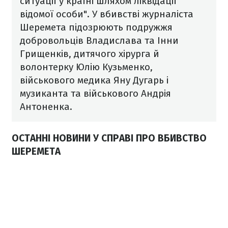
ситуації у країні шляхом ліквідації
відомої особи".
У вбивстві журналіста
Шеремета підозрюють подружжя
добровольців Владислава та Інни
Грищенків, дитячого хірурга й
волонтерку Юлію Кузьменко,
військового медика Яну Дугарь і
музиканта та військового Андрія
Антоненка.
ОСТАННІ НОВИНИ У СПРАВІ ПРО ВБИВСТВО
ШЕРЕМЕТА