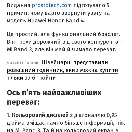
Видання
prostotech.com
підготувало 5
причин, чому варто звернути увагу на
модель Huawei Honor Band 4.
Це простий, але функціональний браслет.
Він трохи дорожчий від свого конкурента –
Mi Band 3, але він май й чимало переваг.
Швейцарці представили
ЧИТАЙТЕ ТАКОЖ:
розкішний годинник, який можна купити
тільки за біткойни
Ось п’ять найважливіших
переваг:
1.
Кольоровий дисплей
з діагоналлю 0,95
дюйма вміщає начно більше інформації, ніж
на Mi Band 3. Та й на кольоровий екран в