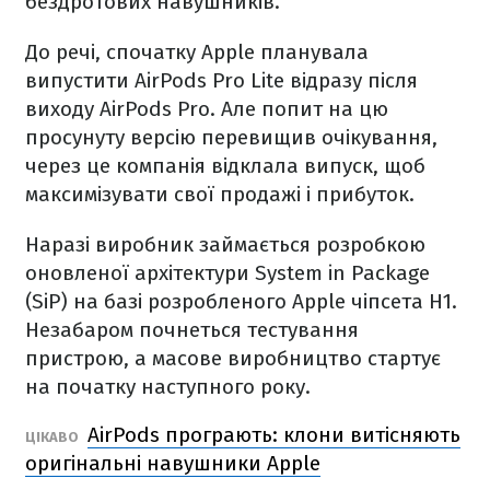
бездротових навушників.
До речі, спочатку Apple планувала
випустити AirPods Pro Lite відразу після
виходу AirPods Pro. Але попит на цю
просунуту версію перевищив очікування,
через це компанія відклала випуск, щоб
максимізувати свої продажі і прибуток.
Наразі виробник займається розробкою
оновленої архітектури System in Package
(SiP) на базі розробленого Apple чіпсета H1.
Незабаром почнеться тестування
пристрою, а масове виробництво стартує
на початку наступного року.
AirPods програють: клони витісняють
ЦІКАВО
оригінальні навушники Apple