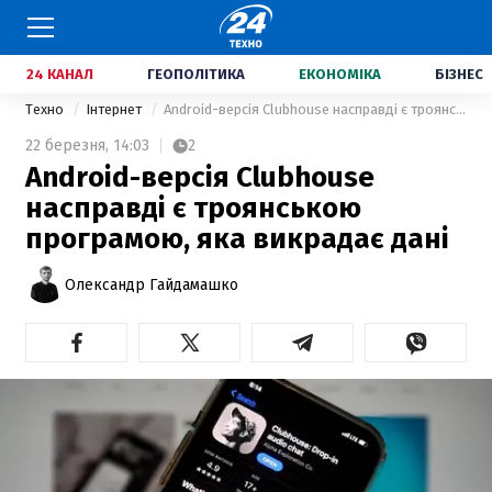
24 КАНАЛ
ГЕОПОЛІТИКА
ЕКОНОМІКА
БІЗНЕС
Техно
Інтернет
Android-версія Clubhouse насправді є троянською програмою, яка викрадає дані
22 березня,
14:03
2
Android-версія Clubhouse
насправді є троянською
програмою, яка викрадає дані
Олександр Гайдамашко