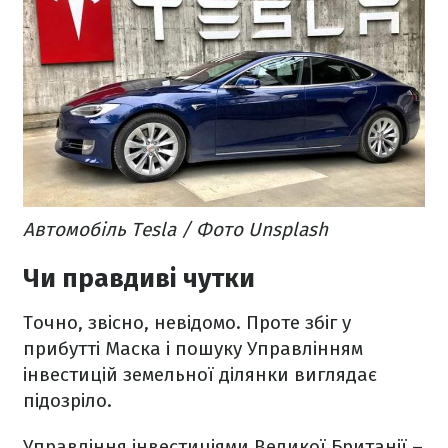
Автомобіль Tesla / Фото Unsplash
Чи правдиві чутки
Точно, звісно, невідомо. Проте збіг у
прибутті Маска і пошуку Управлінням
інвестицій земельної ділянки виглядає
підозріло.
Управління інвестиціями Великої Британії –