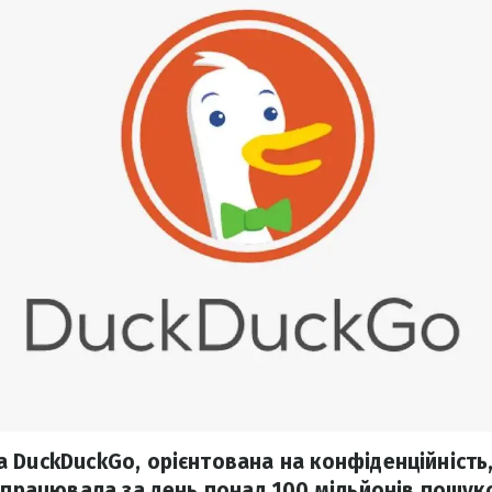
 DuckDuckGo, орієнтована на конфіденційність
 опрацювала за день понад 100 мільйонів пошук