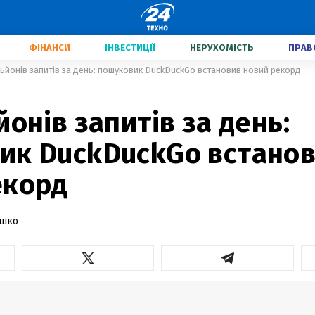
ФІНАНСИ
ІНВЕСТИЦІЇ
НЕРУХОМІСТЬ
ПРАВ
льйонів запитів за день: пошуковик DuckDuckGo встановив новий рекорд
йонів запитів за день:
ик DuckDuckGo встано
екорд
ашко