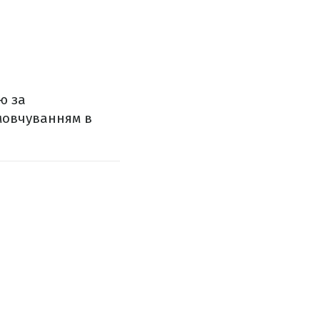
ю за
амовчуванням в