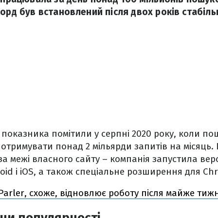
корд був встановлений після двох років стабіл
 показника помітили у серпні 2020 року, коли п
отримувати понад 2 мільярди запитів на місяць. 
за межі власного сайту – компанія запустила верс
oid і iOS, а також спеціальне розширення для C
arler, схоже, відновлює роботу після майже тиж
ни популярності