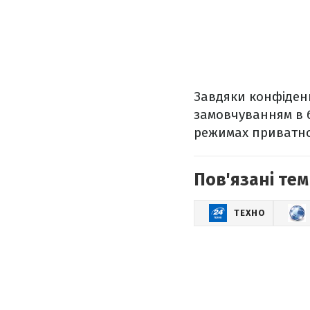
Завдяки конфіден
замовчуванням в б
режимах приватног
Пов'язані тем
ТЕХНО