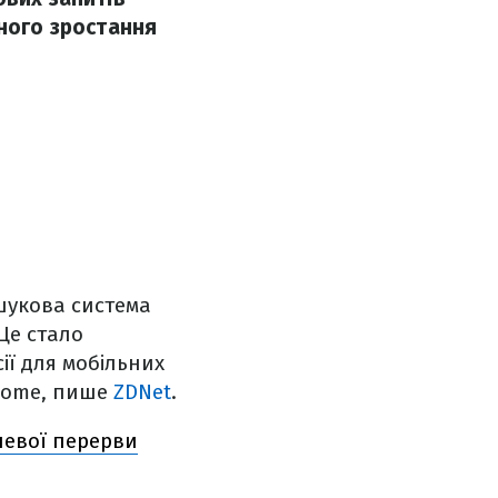
ьного зростання
ошукова система
Це стало
ії для мобільних
hrome, пише
ZDNet
.
невої перерви