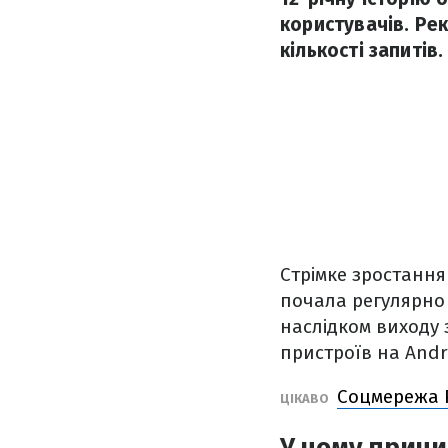
користувачів. Ре
кількості запитів.
Стрімке зростання
почала регулярно 
наслідком виходу 
пристроїв на Andr
Соцмережа P
ЦІКАВО
У чому причи