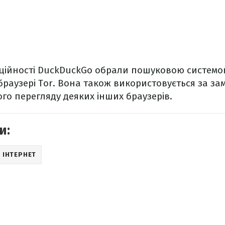
ційності DuckDuckGo обрали пошуковою системо
раузері Tor. Вона також використовується за з
о перегляду деяких інших браузерів.
и:
ІНТЕРНЕТ