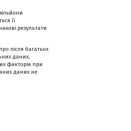
 мільйони
ься її
накові результати
тро після багатьох
ьних даних.
них факторів при
ваних даних не