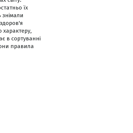
статньо їх
ь знімали
здоров'я
о характеру,
є в сортуванні
вони правила