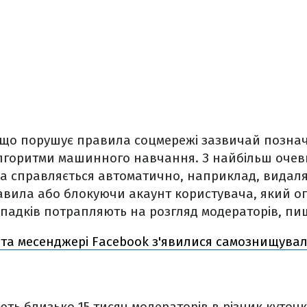
, що порушує правила соцмережі зазвичай познач
алгоритми машинного навчання. З найбільш оче
а справляється автоматично, наприклад, видаля
вила або блокуючи акаунт користувача, який оп
ипадків потрапляють на розгляд модераторів, п
 та месенджері Facebook з'явилися самознищува
ть близько 15 тисяч модераторів в різник куточка