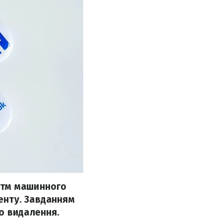
итм машинного
енту. Завданням
о видалення.