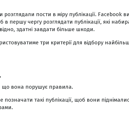
 розглядали пости в міру публікації. Facebook в
об в першу чергу розглядати публікації, які наби
овідно, здатні завдати більше шкоди.
истовуватиме три критерії для відбору найбіль
,
о, що вона порушує правила.
де позначати такі публікації, щоб вони піднімали
рами.