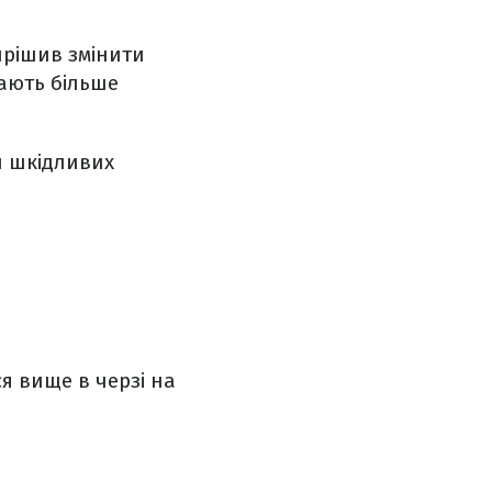
ирішив змінити
рають більше
ш шкідливих
ся вище в черзі на