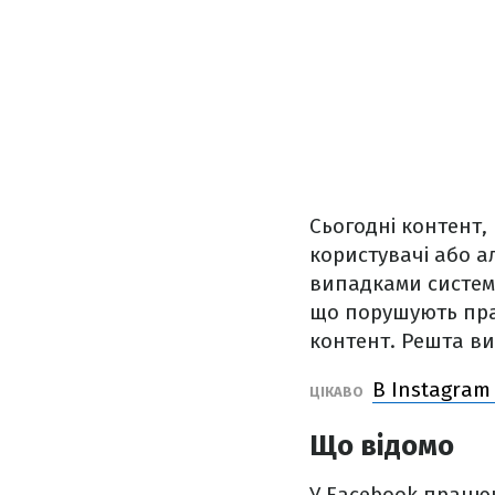
Сьогодні контент
користувачі або 
випадками систем
що порушують пра
контент. Решта в
В Instagram
ЦІКАВО
Що відомо
У Facebook працюю