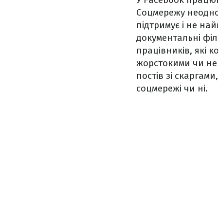
Соцмережу неоднор
підтримує і не най
документальні філ
працівників, які 
жорстокими чи не
постів зі скаргам
соцмережі чи ні.