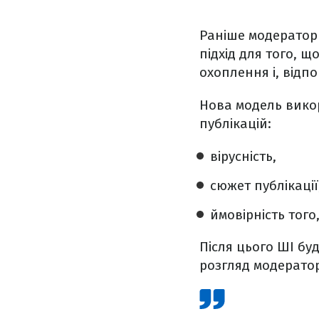
Раніше модератори
підхід для того, щ
охоплення і, відп
Нова модель викор
публікацій:
вірусність,
сюжет публікації
ймовірність тог
Після цього ШІ бу
розгляд модерато