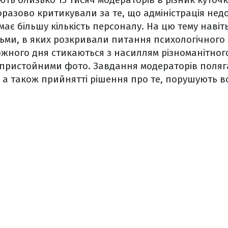
азово критикували за те, що адміністрація недо
має більшу кількість персоналу. На цю тему навіт
ьми, в яких розкривали питання психологічного 
кожного дня стикаються з насиллям різноманітног
пристойними фото. Завдання модераторів поляга
и, а також прийнятті рішення про те, порушують 