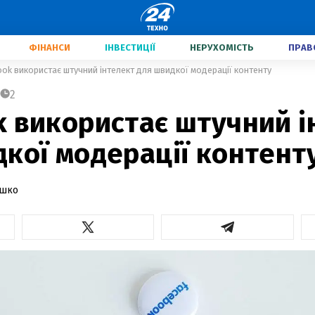
ФІНАНСИ
ІНВЕСТИЦІЇ
НЕРУХОМІСТЬ
ПРАВ
ok використає штучний інтелект для швидкої модерації контенту
2
k використає штучний і
кої модерації контент
ашко