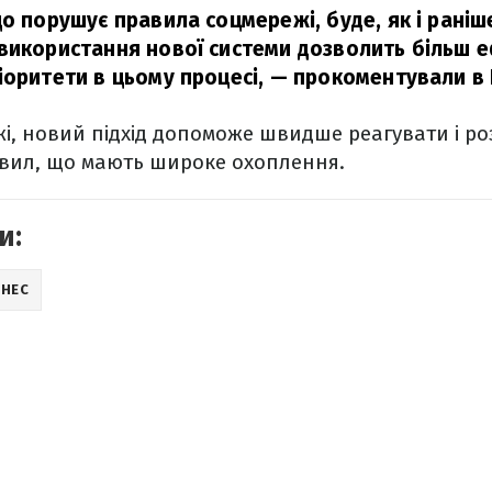
що порушує правила соцмережі, буде, як і раніш
використання нової системи дозволить більш 
іоритети в цьому процесі,
— прокоментували в 
і, новий підхід допоможе швидше реагувати і ро
ил, що мають широке охоплення.
и:
ЗНЕС