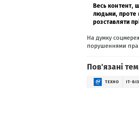
Весь контент, 
людьми, проте 
розставляти пр
На думку соцмереж
порушеннями прав
Пов'язані тем
ТЕХНО
IT-БІ