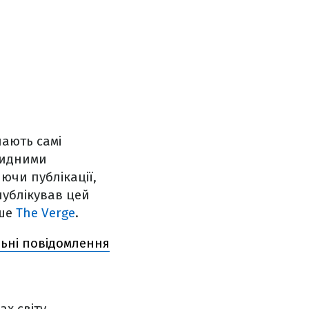
ають самі
видними
ючи публікації,
ублікував цей
ише
The Verge
.
льні повідомлення
х світу.