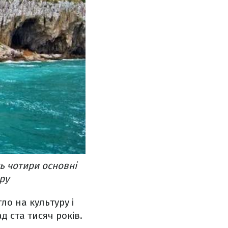
ть чотири основні
ру
о на культуру і
 ста тисяч років.