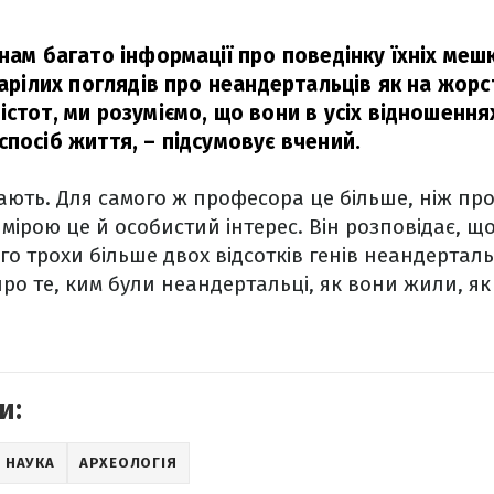
нам багато інформації про поведінку їхніх мешка
тарілих поглядів про неандертальців як на жор
істот, ми розуміємо, що вони в усіх відношення
спосіб життя,
– підсумовує вчений.
ють. Для самого ж професора це більше, ніж пр
мірою це й особистий інтерес. Він розповідає, що
го трохи більше двох відсотків генів неандерталь
про те, ким були неандертальці, як вони жили, я
и:
НАУКА
АРХЕОЛОГІЯ