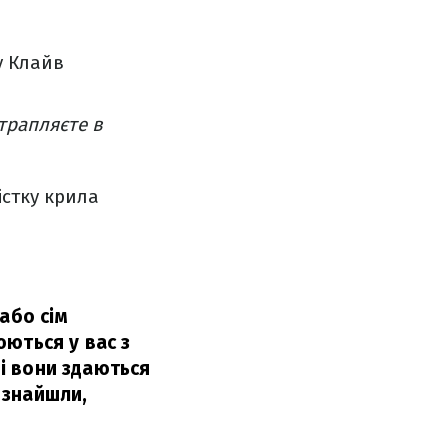
у Клайв
трапляєте в
істку крила
або сім
юються у вас з
ні вони здаються
и знайшли,