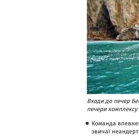
Входи до печер Бе
печери комплексу
Команда впевнен
звичаї неандерта