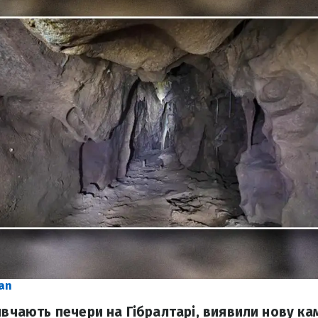
an
ивчають печери на Гібралтарі, виявили нову кам