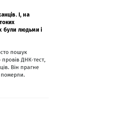
нців. І, на
стоких
х були людьми і
осто пошук
 провів ДНК-тест,
ців. Він прагне
к померли.