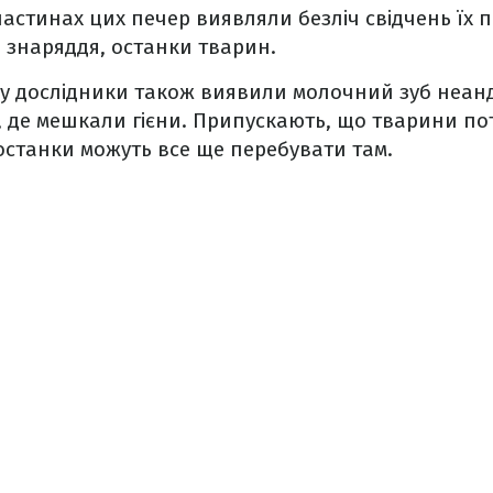
 частинах цих печер виявляли безліч свідчень їх
і знаряддя, останки тварин.
у дослідники також виявили молочний зуб неан
, де мешкали гієни. Припускають, що тварини по
ї останки можуть все ще перебувати там.