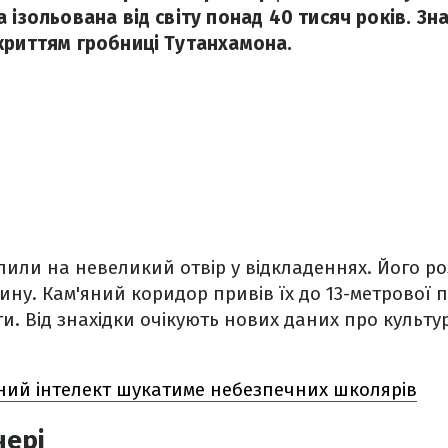
 ізольована від світу понад 40 тисяч років. Зн
криттям гробниці Тутанхамона.
или на невеликий отвір у відкладеннях. Його р
ну. Кам'яний коридор привів їх до 13-метрової пе
и. Від знахідки очікують нових даних про культу
чний інтелект шукатиме небезпечних школярів
чері