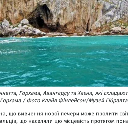
ннетта, Горхама, Авангарду та Хаєни, які складаю
 Горхама / Фото Клайв Фінлейсон/Музей Гібралта
а, що вивчення нової печери може пролити світл
льців, що населяли цю місцевість протягом понад