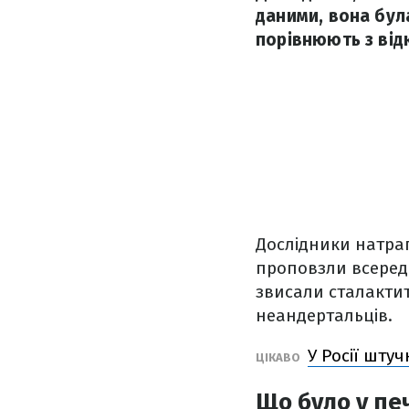
даними, вона була
порівнюють з від
Дослідники натрап
проповзли всереди
звисали сталактит
неандертальців.
У Росії шту
ЦІКАВО
Що було у пе