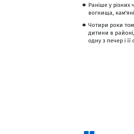
Раніше у різних
вогнища, кам'ян
Чотири роки том
дитини в районі
одну з печер і ї