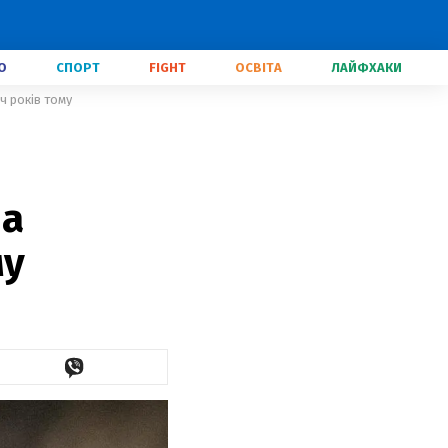
О
СПОРТ
FIGHT
ОСВІТА
ЛАЙФХАКИ
ч років тому
на
му