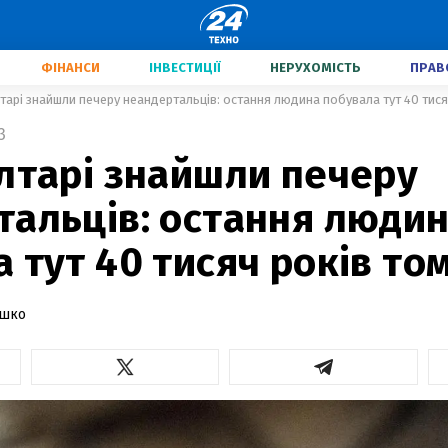
ФІНАНСИ
ІНВЕСТИЦІЇ
НЕРУХОМІСТЬ
ПРАВ
тарі знайшли печеру неандертальців: остання людина побувала тут 40 тися
3
лтарі знайшли печеру
тальців: остання люди
 тут 40 тисяч років то
ашко