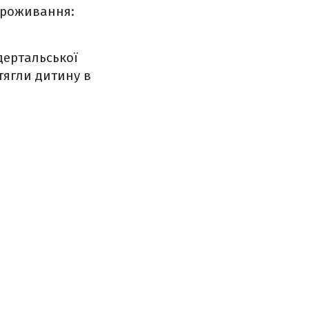
 проживання:
дертальської
тягли дитину в