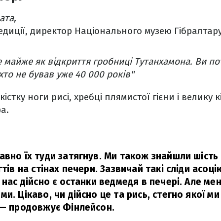
ата,
едиції, директор Національного музею Гібралтар
е майже як відкриття гробниці Тутанхамона. Ви по
іхто не бував уже 40 000 років"
істку ноги рисі, хребці плямистої гієни і велику к
а.
авно їх туди затягнув. Ми також знайшли шість 
гтів на стінах печери. Зазвичай такі сліди асоці
 нас дійсно є останки ведмедя в печері. Але ме
и. Цікаво, чи дійсно це та рись, стегно якої м
— продовжує Фінлейсон.