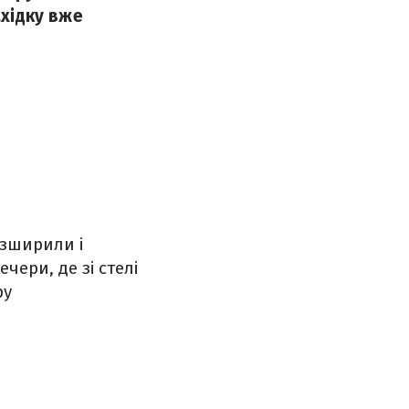
ахідку вже
озширили і
чери, де зі стелі
ру