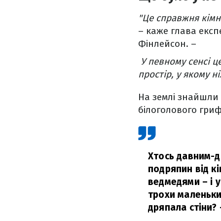
"Це справжня кімн
– каже глава експ
Фінлейсон. –
У певному сенсі ц
простір, у якому н
На землі знайшли к
білоголового гриф
Хтось давним-д
подряпин від кі
ведмедями – і у
трохи маленьким
дряпала стіни?