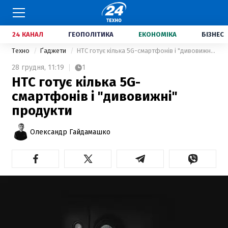
24 КАНАЛ
ГЕОПОЛІТИКА
ЕКОНОМІКА
БІЗНЕС
Техно
Ґаджети
HTC готує кілька 5G-смартфонів і "дивовижні" продукти
28 грудня,
11:19
1
HTC готує кілька 5G-
смартфонів і "дивовижні"
продукти
Олександр Гайдамашко