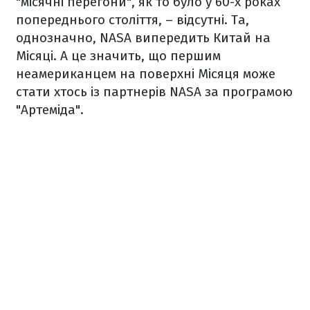
"місячні перегони", як то було у 60-х роках
попереднього століття, – відсутні. Та,
однозначно, NASA випередить Китай на
Місяці. А це значить, що першим
неамериканцем на поверхні Місяця може
стати хтось із партнерів NASA за програмою
"Артеміда".