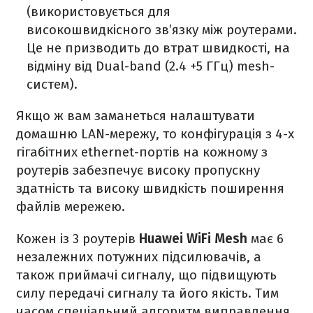
(використовується для
високошвидкісного зв’язку між роутерами.
Це не призводить до втрат швидкості, на
відміну від Dual-band (2.4 +5 ГГц) mesh-
систем).
Якщо ж вам заманеться налаштувати
домашню LAN-мережу, то конфігурація з 4-х
гігабітних ethernet-портів на кожному з
роутерів забезпечує високу пропускну
здатність та високу швидкість поширення
файлів мережею.
Кожен із 3 роутерів
Huawei WiFi Mesh
має 6
незалежних потужних підсилювачів, а
також приймачі сигналу, що підвищують
силу передачі сигналу та його якість. Тим
часом спеціальний алгоритм виправлення