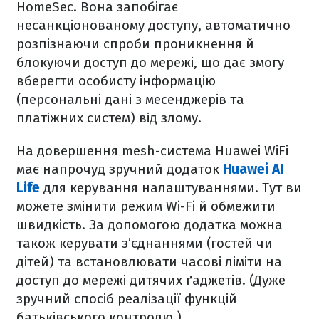
HomeSec. Вона запобігає
несанкціонованому доступу, автоматично
розпізнаючи спроби проникнення й
блокуючи доступ до мережі, що дає змогу
вберегти особисту інформацію
(персональні дані з месенджерів та
платіжних систем) від злому.
На довершення mesh-система Huawei WiFi
має напрочуд зручний додаток
Huawei AI
Life
для керування налаштуваннями. Тут ви
можете змінити режим Wi-Fi й обмежити
швидкість. За допомогою додатка можна
також керувати з’єднаннями (гостей чи
дітей) та встановлювати часові ліміти на
доступ до мережі дитячих ґаджетів. (Дуже
зручний спосіб реалізації функцій
батьківського контролю.)