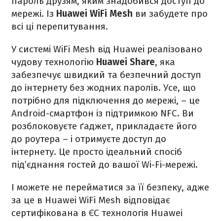
пароль друзям, яким знадобився доступ до
мережі. Із
Huawei WiFi Mesh
ви забудете про
всі ці перепитування.
У системі WiFi Mesh від Huawei реалізовано
чудову технологію
Huawei Share
, яка
забезпечує швидкий та безпечний доступ
до інтернету без жодних паролів. Усе, що
потрібно для підключення до мережі, – це
Android-смартфон із підтримкою NFC. Ви
розблоковуєте ґаджет, прикладаєте його
до роутера – і отримуєте доступ до
інтернету. Це просто ідеальний спосіб
під’єднання гостей до вашої Wi-Fi-мережі.
І можете не перейматися за її безпеку, адже
за це в Huawei WiFi Mesh відповідає
сертифікована в ЄС технологія Huawei