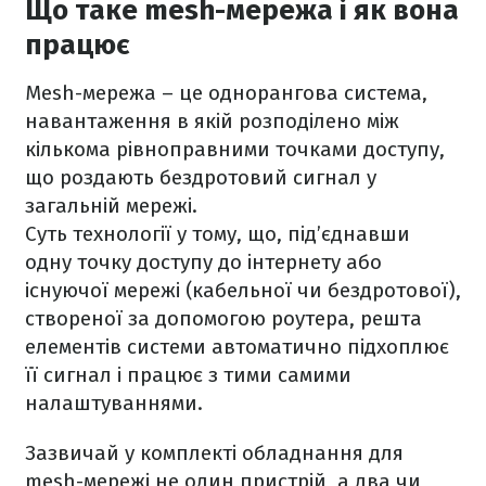
Що таке mesh-мережа і як вона
працює
Mesh-мережа – це однорангова система,
навантаження в якій розподілено між
кількома рівноправними точками доступу,
що роздають бездротовий сигнал у
загальній мережі.
Суть технології у тому, що, під’єднавши
одну точку доступу до інтернету або
існуючої мережі (кабельної чи бездротової),
створеної за допомогою роутера, решта
елементів системи автоматично підхоплює
її сигнал і працює з тими самими
налаштуваннями.
Зазвичай у комплекті обладнання для
mesh-мережі не один пристрій, а два чи